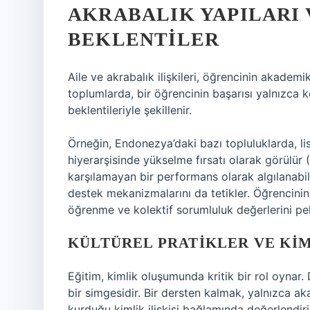
AKRABALIK YAPILARI
BEKLENTILER
Aile ve akrabalık ilişkileri, öğrencinin akademi
toplumlarda, bir öğrencinin başarısı yalnızca k
beklentileriyle şekillenir.
Örneğin, Endonezya’daki bazı topluluklarda, lis
hiyerarşisinde yükselme fırsatı olarak görülür (
karşılamayan bir performans olarak algılanabi
destek mekanizmalarını da tetikler. Öğrencinin 
öğrenme ve kolektif sorumluluk değerlerini peki
KÜLTÜREL PRATIKLER VE KI
Eğitim, kimlik oluşumunda kritik bir rol oynar. 
bir simgesidir. Bir dersten kalmak, yalnızca ak
kurduğu kimlik ilişkisi bağlamında değerlendiril