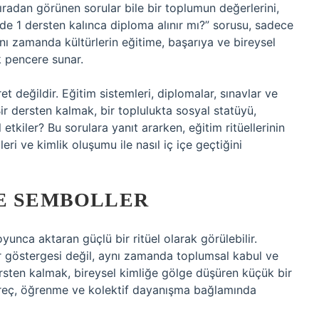
sıradan görünen sorular bile bir toplumun değerlerini,
isede 1 dersten kalınca diploma alınır mı?” sorusu, sadece
aynı zamanda kültürlerin eğitime, başarıya ve bireysel
k pencere sunar.
et değildir. Eğitim sistemleri, diplomalar, sınavlar ve
Bir dersten kalmak, bir toplulukta sosyal statüyü,
 etkiler? Bu sorulara yanıt ararken, eğitim ritüellerinin
eri ve kimlik oluşumu ile nasıl iç içe geçtiğini
VE SEMBOLLER
yunca aktaran güçlü bir ritüel olarak görülebilir.
 göstergesi değil, aynı zamanda toplumsal kabul ve
 dersten kalmak, bireysel kimliğe gölge düşüren küçük bir
süreç, öğrenme ve kolektif dayanışma bağlamında