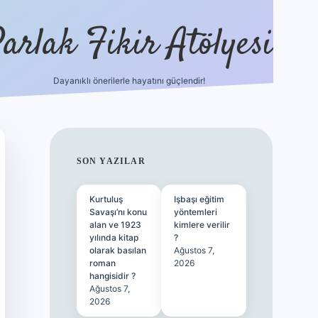
arlak Fikir Atölyesi
Dayanıklı önerilerle hayatını güçlendir!
ilbet casino
SIDEBAR
SON YAZILAR
Kurtuluş
Işbaşı eğitim
Savaşı’nı konu
yöntemleri
alan ve 1923
kimlere verilir
yılında kitap
?
olarak basılan
Ağustos 7,
roman
2026
hangisidir ?
Ağustos 7,
2026