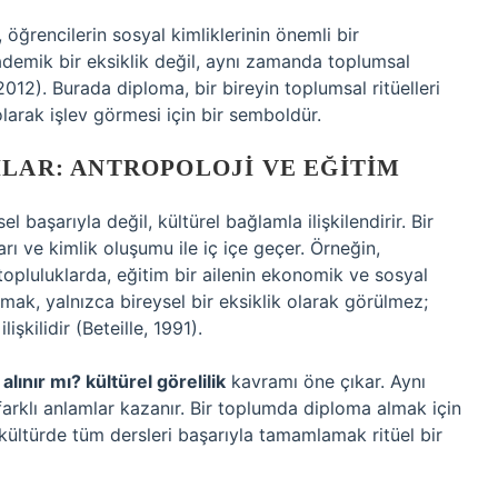
 öğrencilerin sosyal kimliklerinin önemli bir
ademik bir eksiklik değil, aynı zamanda toplumsal
 2012). Burada diploma, bir bireyin toplumsal ritüelleri
olarak işlev görmesi için bir semboldür.
ILAR: ANTROPOLOJI VE EĞITIM
l başarıyla değil, kültürel bağlamla ilişkilendirir. Bir
rı ve kimlik oluşumu ile iç içe geçer. Örneğin,
topluluklarda, eğitim bir ailenin ekonomik ve sosyal
mak, yalnızca bireysel bir eksiklik olarak görülmez;
işkilidir (Beteille, 1991).
lınır mı? kültürel görelilik
kavramı öne çıkar. Aynı
farklı anlamlar kazanır. Bir toplumda diploma almak için
kültürde tüm dersleri başarıyla tamamlamak ritüel bir