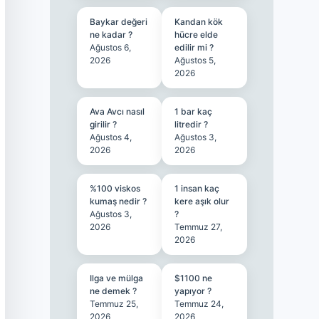
Baykar değeri
Kandan kök
ne kadar ?
hücre elde
Ağustos 6,
edilir mi ?
2026
Ağustos 5,
2026
Ava Avcı nasıl
1 bar kaç
girilir ?
litredir ?
Ağustos 4,
Ağustos 3,
2026
2026
%100 viskos
1 insan kaç
kumaş nedir ?
kere aşık olur
Ağustos 3,
?
2026
Temmuz 27,
2026
Ilga ve mülga
$1100 ne
ne demek ?
yapıyor ?
Temmuz 25,
Temmuz 24,
2026
2026