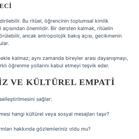
ECI
rilebilir. Bu ritüel, öğrencinin toplumsal kimlik
açısından önemlidir. Bir dersten kalmak, ritüelin
ülebilir, ancak antropolojik bakış açısı, gecikmenin
lar.
rmekle kalmaz; aynı zamanda bireyler arası dayanışmayı,
rklı öğrenme yollarını kabul etmeyi teşvik eder.
IZ VE KÜLTÜREL EMPATI
lleştirilmesini sağlar:
esi hangi kültürel veya sosyal mesajları taşır?
normları hakkında gözlemleriniz oldu mu?