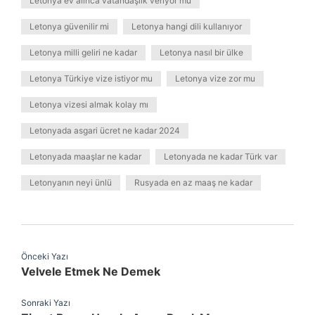
Letonya ev alınca vatandaşlık veriyor mu
Letonya güvenilir mi
Letonya hangi dili kullanıyor
Letonya milli geliri ne kadar
Letonya nasıl bir ülke
Letonya Türkiye vize istiyor mu
Letonya vize zor mu
Letonya vizesi almak kolay mı
Letonyada asgari ücret ne kadar 2024
Letonyada maaşlar ne kadar
Letonyada ne kadar Türk var
Letonyanın neyi ünlü
Rusyada en az maaş ne kadar
Önceki Yazı
Velvele Etmek Ne Demek
Sonraki Yazı