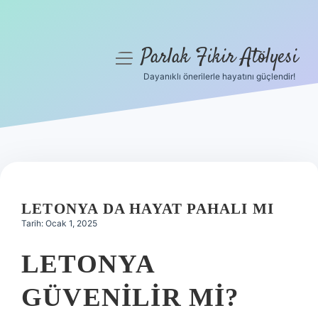
Parlak Fikir Atölyesi
menüyü
aç
Dayanıklı önerilerle hayatını güçlendir!
Anasayfa
Gizlilik Politikası
Yasal Uyarı
Hakkımızda
LETONYA DA HAYAT PAHALI MI
Tarih: Ocak 1, 2025
LETONYA
GÜVENILIR MI?