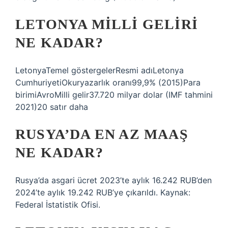
LETONYA MILLI GELIRI
NE KADAR?
LetonyaTemel göstergelerResmi adıLetonya
CumhuriyetiOkuryazarlık oranı99,9% (2015)Para
birimiAvroMilli gelir37.720 milyar dolar (IMF tahmini
2021)20 satır daha
RUSYA’DA EN AZ MAAŞ
NE KADAR?
Rusya’da asgari ücret 2023’te aylık 16.242 RUB’den
2024’te aylık 19.242 RUB’ye çıkarıldı. Kaynak:
Federal İstatistik Ofisi.