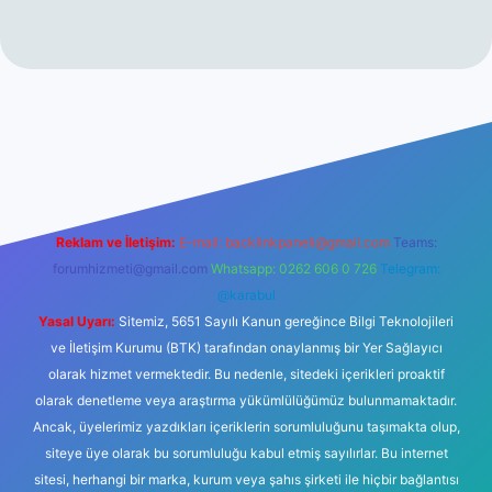
ilbet casino
Reklam ve İletişim:
E-mail:
backlinkpaneli@gmail.com
Teams:
forumhizmeti@gmail.com
Whatsapp: 0262 606 0 726
Telegram:
@karabul
Yasal Uyarı:
Sitemiz, 5651 Sayılı Kanun gereğince Bilgi Teknolojileri
ve İletişim Kurumu (BTK) tarafından onaylanmış bir Yer Sağlayıcı
olarak hizmet vermektedir. Bu nedenle, sitedeki içerikleri proaktif
olarak denetleme veya araştırma yükümlülüğümüz bulunmamaktadır.
Ancak, üyelerimiz yazdıkları içeriklerin sorumluluğunu taşımakta olup,
siteye üye olarak bu sorumluluğu kabul etmiş sayılırlar. Bu internet
sitesi, herhangi bir marka, kurum veya şahıs şirketi ile hiçbir bağlantısı