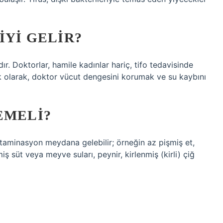
IYI GELIR?
dır. Doktorlar, hamile kadınlar hariç, tifo tedavisinde
 ek olarak, doktor vücut dengesini korumak ve su kaybını
EMELI?
ntaminasyon meydana gelebilir; örneğin az pişmiş et,
ş süt veya meyve suları, peynir, kirlenmiş (kirli) çiğ