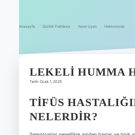
Anasayfa
Gizlilik Politikası
Yasal Uyarı
Hakkımızda
LEKELI HUMMA H
Tarih: Ocak 1, 2025
TIFÜS HASTALIĞI
NELERDIR?
Semptomlar genellikle aniden başlar ve tipik ola