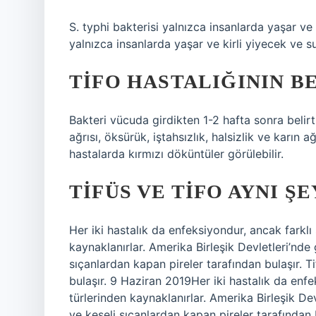
S. typhi bakterisi yalnızca insanlarda yaşar ve k
yalnızca insanlarda yaşar ve kirli yiyecek ve su
TIFO HASTALIĞININ B
Bakteri vücuda girdikten 1-2 hafta sonra belirt
ağrısı, öksürük, iştahsızlık, halsizlik ve karın 
hastalarda kırmızı döküntüler görülebilir.
TIFÜS VE TIFO AYNI ŞE
Her iki hastalık da enfeksiyondur, ancak farklı 
kaynaklanırlar. Amerika Birleşik Devletleri’nde
sıçanlardan kapan pireler tarafından bulaşır. T
bulaşır. 9 Haziran 2019Her iki hastalık da enfek
türlerinden kaynaklanırlar. Amerika Birleşik De
ve keseli sıçanlardan kapan pireler tarafından b