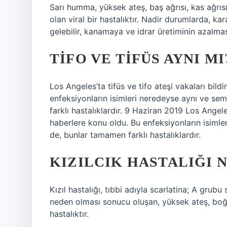
Sarı humma, yüksek ateş, baş ağrısı, kas ağrı
olan viral bir hastalıktır. Nadir durumlarda, k
gelebilir, kanamaya ve idrar üretiminin azalmas
TIFO VE TIFÜS AYNI MI
Los Angeles’ta tifüs ve tifo ateşi vakaları bildi
enfeksiyonların isimleri neredeyse aynı ve se
farklı hastalıklardır. 9 Haziran 2019 Los Angeles’
haberlere konu oldu. Bu enfeksiyonların isiml
de, bunlar tamamen farklı hastalıklardır.
KIZILCIK HASTALIĞI 
Kızıl hastalığı, tıbbi adıyla scarlatina; A gru
neden olması sonucu oluşan, yüksek ateş, boğa
hastalıktır.