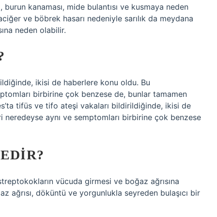
sı, burun kanaması, mide bulantısı ve kusmaya neden
araciğer ve böbrek hasarı nedeniyle sarılık da meydana
ına neden olabilir.
?
rildiğinde, ikisi de haberlere konu oldu. Bu
mptomları birbirine çok benzese de, bunlar tamamen
ta tifüs ve tifo ateşi vakaları bildirildiğinde, ikisi de
eri neredeyse aynı ve semptomları birbirine çok benzese
NEDIR?
bu streptokokların vücuda girmesi ve boğaz ağrısına
z ağrısı, döküntü ve yorgunlukla seyreden bulaşıcı bir