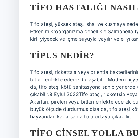
TIFO HASTALIĞI NASI
Tifo ateşi, yüksek ateş, ishal ve kusmaya nede
Etken mikroorganizma genellikle Salmonella typh
kirli yiyecek ve içme suyuyla yayılır ve el yı
TIPUS NEDIR?
Tifo ateşi, rickettsia veya orientia bakterilerin
bitleri enfekte ederek bulaşabilir. Modern hij
da, tifo ateşi kötü sanitasyona sahip yerlerd
çıkabilir.8 Eylül 2022Tifo ateşi, rickettsia veya
Akarları, pireleri veya bitleri enfekte ederek b
büyük ölçüde durdurmuş olsa da, tifo ateşi kö
hayvandan kaparsanız hala ortaya çıkabilir.
TIFO CINSEL YOLLA B