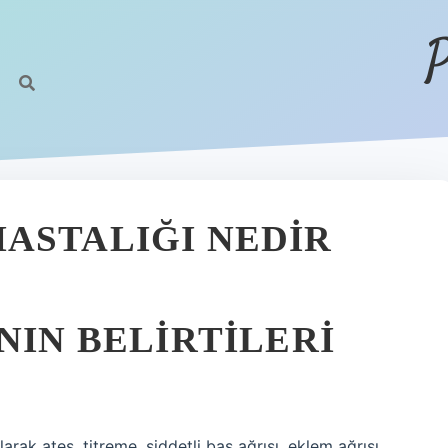
P
ASTALIĞI NEDIR
NIN BELIRTILERI
rak ateş, titreme, şiddetli baş ağrısı, eklem ağrısı,