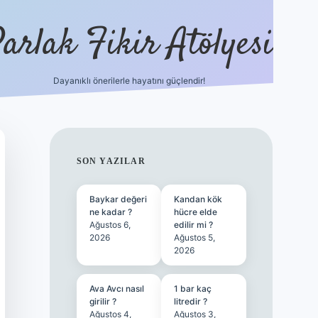
arlak Fikir Atölyesi
Dayanıklı önerilerle hayatını güçlendir!
ilbet casino
SIDEBAR
SON YAZILAR
Baykar değeri
Kandan kök
ne kadar ?
hücre elde
Ağustos 6,
edilir mi ?
2026
Ağustos 5,
2026
Ava Avcı nasıl
1 bar kaç
girilir ?
litredir ?
Ağustos 4,
Ağustos 3,