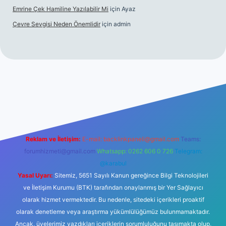
Emrine Çek Hamiline Yazılabilir Mi
için
Ayaz
Çevre Sevgisi Neden Önemlidir
için
admin
no
Reklam ve İletişim:
E-mail:
backlinkpaneli@gmail.com
Teams:
forumhizmeti@gmail.com
Whatsapp: 0262 606 0 726
Telegram:
@karabul
Yasal Uyarı:
Sitemiz, 5651 Sayılı Kanun gereğince Bilgi Teknolojileri
ve İletişim Kurumu (BTK) tarafından onaylanmış bir Yer Sağlayıcı
olarak hizmet vermektedir. Bu nedenle, sitedeki içerikleri proaktif
olarak denetleme veya araştırma yükümlülüğümüz bulunmamaktadır.
Ancak, üyelerimiz yazdıkları içeriklerin sorumluluğunu taşımakta olup,