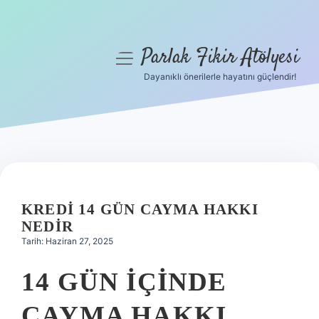
Parlak Fikir Atölyesi
menüyü
aç
Dayanıklı önerilerle hayatını güçlendir!
Anasayfa
Gizlilik Politikası
Yasal Uyarı
Hakkımızda
KREDI 14 GÜN CAYMA HAKKI
NEDIR
Tarih: Haziran 27, 2025
14 GÜN IÇINDE
CAYMA HAKKI