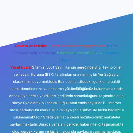
no
Reklam ve İletişim:
E-mail:
backlinkpaneli@gmail.com
Teams:
forumhizmeti@gmail.com
Whatsapp: 0262 606 0 726
Telegram:
@karabul
Yasal Uyarı:
Sitemiz, 5651 Sayılı Kanun gereğince Bilgi Teknolojileri
ve İletişim Kurumu (BTK) tarafından onaylanmış bir Yer Sağlayıcı
olarak hizmet vermektedir. Bu nedenle, sitedeki içerikleri proaktif
olarak denetleme veya araştırma yükümlülüğümüz bulunmamaktadır.
Ancak, üyelerimiz yazdıkları içeriklerin sorumluluğunu taşımakta olup,
siteye üye olarak bu sorumluluğu kabul etmiş sayılırlar. Bu internet
sitesi, herhangi bir marka, kurum veya şahıs şirketi ile hiçbir bağlantısı
bulunmamaktadır. Sitede yalnızca kendi hazırladığımız makaleler
paylaşılmaktadır. Burada yer alan içerikler haber niteliği taşımamakta
olup, gerçek kurum ve kişiler hakkında paylaşım yapılmamaktadır.