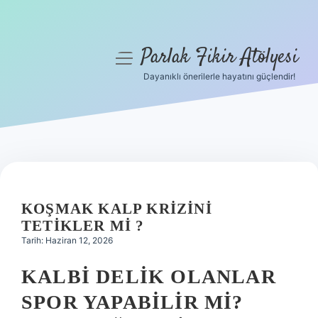
Parlak Fikir Atölyesi
menüyü
aç
Dayanıklı önerilerle hayatını güçlendir!
Anasayfa
Gizlilik Politikası
Yasal Uyarı
Hakkımızda
KOŞMAK KALP KRIZINI
TETIKLER MI ?
Tarih: Haziran 12, 2026
KALBI DELIK OLANLAR
SPOR YAPABILIR MI?