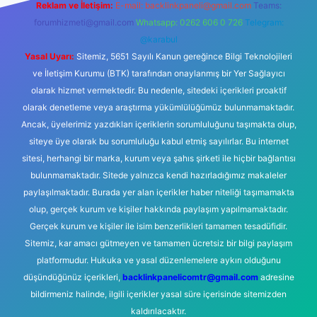
Reklam ve İletişim:
E-mail:
backlinkpaneli@gmail.com
Teams:
forumhizmeti@gmail.com
Whatsapp: 0262 606 0 726
Telegram:
@karabul
Yasal Uyarı:
Sitemiz, 5651 Sayılı Kanun gereğince Bilgi Teknolojileri
ve İletişim Kurumu (BTK) tarafından onaylanmış bir Yer Sağlayıcı
olarak hizmet vermektedir. Bu nedenle, sitedeki içerikleri proaktif
olarak denetleme veya araştırma yükümlülüğümüz bulunmamaktadır.
Ancak, üyelerimiz yazdıkları içeriklerin sorumluluğunu taşımakta olup,
siteye üye olarak bu sorumluluğu kabul etmiş sayılırlar. Bu internet
sitesi, herhangi bir marka, kurum veya şahıs şirketi ile hiçbir bağlantısı
bulunmamaktadır. Sitede yalnızca kendi hazırladığımız makaleler
paylaşılmaktadır. Burada yer alan içerikler haber niteliği taşımamakta
olup, gerçek kurum ve kişiler hakkında paylaşım yapılmamaktadır.
Gerçek kurum ve kişiler ile isim benzerlikleri tamamen tesadüfidir.
Sitemiz, kar amacı gütmeyen ve tamamen ücretsiz bir bilgi paylaşım
platformudur. Hukuka ve yasal düzenlemelere aykırı olduğunu
düşündüğünüz içerikleri,
backlinkpanelicomtr@gmail.com
adresine
bildirmeniz halinde, ilgili içerikler yasal süre içerisinde sitemizden
kaldırılacaktır.