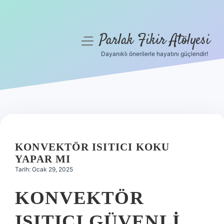
Parlak Fikir Atölyesi
menüyü
aç
Dayanıklı önerilerle hayatını güçlendir!
Anasayfa
Gizlilik Politikası
Yasal Uyarı
Hakkımızda
KONVEKTÖR ISITICI KOKU
YAPAR MI
Tarih: Ocak 29, 2025
KONVEKTÖR
ISITICI GÜVENLI