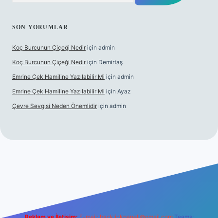
SON YORUMLAR
Koç Burcunun Çiçeği Nedir
için
admin
Koç Burcunun Çiçeği Nedir
için
Demirtaş
Emrine Çek Hamiline Yazılabilir Mi
için
admin
Emrine Çek Hamiline Yazılabilir Mi
için
Ayaz
Çevre Sevgisi Neden Önemlidir
için
admin
sino
Reklam ve İletişim:
E-mail:
backlinkpaneli@gmail.com
Teams: