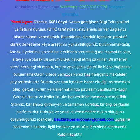
forumhizmeti@gmail.com
Whatsapp: 0262 606 0 726
Telegram:
@karabul
Yasal Uyarı:
Sitemiz, 5651 Sayılı Kanun gereğince Bilgi Teknolojileri
ve İletişim Kurumu (BTK) tarafından onaylanmış bir Yer Sağlayıcı
olarak hizmet vermektedir. Bu nedenle, sitedeki içerikleri proaktif
olarak denetleme veya araştırma yükümlülüğümüz bulunmamaktadır.
Ancak, üyelerimiz yazdıkları içeriklerin sorumluluğunu taşımakta olup,
siteye üye olarak bu sorumluluğu kabul etmiş sayılırlar. Bu internet
sitesi, herhangi bir marka, kurum veya şahıs şirketi ile hiçbir bağlantısı
bulunmamaktadır. Sitede yalnızca kendi hazırladığımız makaleler
paylaşılmaktadır. Burada yer alan içerikler haber niteliği taşımamakta
olup, gerçek kurum ve kişiler hakkında paylaşım yapılmamaktadır.
Gerçek kurum ve kişiler ile isim benzerlikleri tamamen tesadüfidir.
Sitemiz, kar amacı gütmeyen ve tamamen ücretsiz bir bilgi paylaşım
platformudur. Hukuka ve yasal düzenlemelere aykırı olduğunu
düşündüğünüz içerikleri,
backlinkpanelicomtr@gmail.com
adresine
bildirmeniz halinde, ilgili içerikler yasal süre içerisinde sitemizden
kaldırılacaktır.