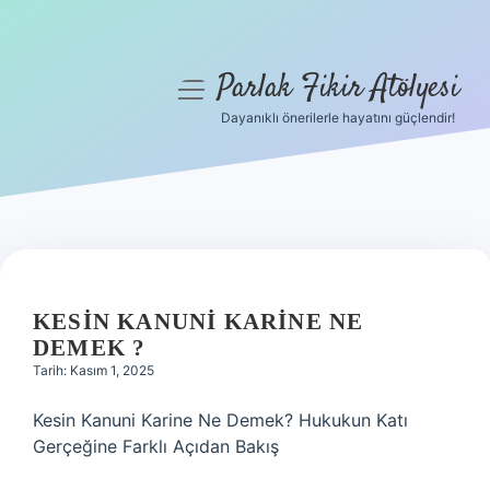
Parlak Fikir Atölyesi
menüyü
aç
Dayanıklı önerilerle hayatını güçlendir!
Anasayfa
Gizlilik Politikası
Yasal Uyarı
Hakkımızda
KESIN KANUNI KARINE NE
DEMEK ?
Tarih: Kasım 1, 2025
Kesin Kanuni Karine Ne Demek? Hukukun Katı
Gerçeğine Farklı Açıdan Bakış