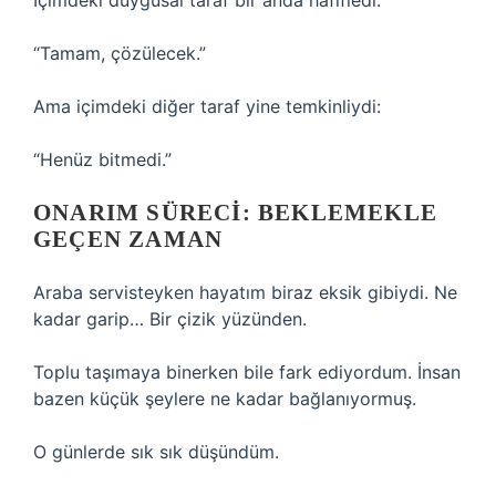
İçimdeki duygusal taraf bir anda hafifledi:
“Tamam, çözülecek.”
Ama içimdeki diğer taraf yine temkinliydi:
“Henüz bitmedi.”
ONARIM SÜRECI: BEKLEMEKLE
GEÇEN ZAMAN
Araba servisteyken hayatım biraz eksik gibiydi. Ne
kadar garip… Bir çizik yüzünden.
Toplu taşımaya binerken bile fark ediyordum. İnsan
bazen küçük şeylere ne kadar bağlanıyormuş.
O günlerde sık sık düşündüm.