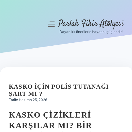
Parlak Fikir Atölyesi
menüyü
aç
Dayanıklı önerilerle hayatını güçlendir!
Anasayfa
Gizlilik Politikası
Yasal Uyarı
Hakkımızda
KASKO IÇIN POLIS TUTANAĞI
ŞART MI ?
Tarih: Haziran 25, 2026
KASKO ÇIZIKLERI
KARŞILAR MI? BIR