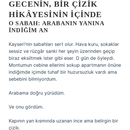
GECENIN, BIR ÇIZIK
HIKÂYESININ IÇINDE
O SABAH: ARABANIN YANINA
INDIĞIM AN
Kayseri’nin sabahları sert olur. Hava kuru, sokaklar
sessiz ve rüzgâr sanki her şeyin üzerinden geçip
biraz eksiltmek ister gibi eser. O gün de öyleydi.
Montumun cebine ellerimi sokup apartmanın önüne
indiğimde içimde tuhaf bir huzursuzluk vardı ama
sebebini bilmiyordum.
Arabama doğru yürüdüm.
Ve onu gördüm.
Kapının yan kısmında uzanan ince ama belirgin bir
çizik.