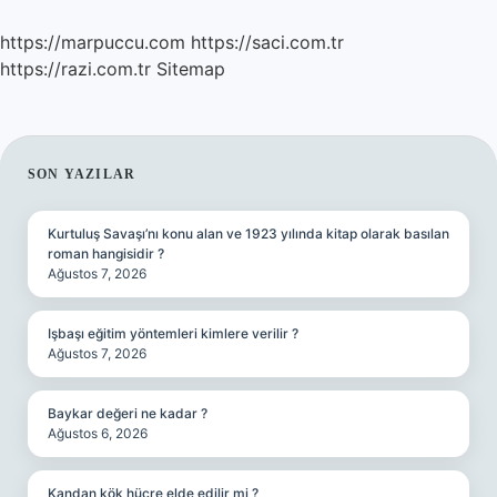
https://marpuccu.com
https://saci.com.tr
https://razi.com.tr
Sitemap
SIDEBAR
SON YAZILAR
Kurtuluş Savaşı’nı konu alan ve 1923 yılında kitap olarak basılan
roman hangisidir ?
Ağustos 7, 2026
Işbaşı eğitim yöntemleri kimlere verilir ?
Ağustos 7, 2026
Baykar değeri ne kadar ?
Ağustos 6, 2026
Kandan kök hücre elde edilir mi ?