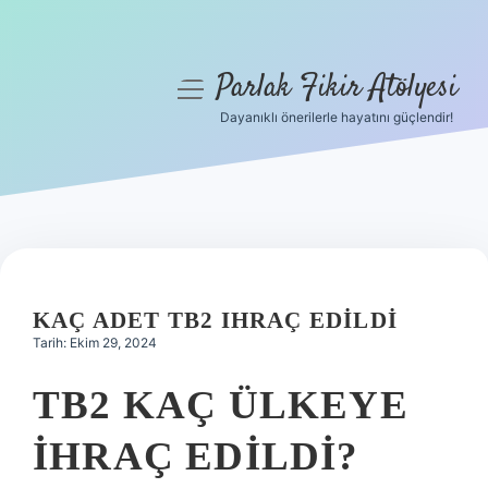
Parlak Fikir Atölyesi
menüyü
aç
Dayanıklı önerilerle hayatını güçlendir!
Anasayfa
Gizlilik Politikası
Yasal Uyarı
Hakkımızda
KAÇ ADET TB2 IHRAÇ EDILDI
Tarih: Ekim 29, 2024
TB2 KAÇ ÜLKEYE
IHRAÇ EDILDI?