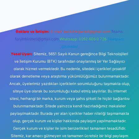
o
Reklam ve İletişim:
E-mail:
backlinkpaneli@gmail.com
Teams:
forumhizmeti@gmail.com
Whatsapp: 0262 606 0 726
Telegram:
@karabul
Yasal Uyarı:
Sitemiz, 5651 Sayılı Kanun gereğince Bilgi Teknolojileri
ve İletişim Kurumu (BTK) tarafından onaylanmış bir Yer Sağlayıcı
olarak hizmet vermektedir. Bu nedenle, sitedeki içerikleri proaktif
olarak denetleme veya araştırma yükümlülüğümüz bulunmamaktadır.
Ancak, üyelerimiz yazdıkları içeriklerin sorumluluğunu taşımakta olup,
siteye üye olarak bu sorumluluğu kabul etmiş sayılırlar. Bu internet
sitesi, herhangi bir marka, kurum veya şahıs şirketi ile hiçbir bağlantısı
bulunmamaktadır. Sitede yalnızca kendi hazırladığımız makaleler
paylaşılmaktadır. Burada yer alan içerikler haber niteliği taşımamakta
olup, gerçek kurum ve kişiler hakkında paylaşım yapılmamaktadır.
Gerçek kurum ve kişiler ile isim benzerlikleri tamamen tesadüfidir.
Sitemiz, kar amacı gütmeyen ve tamamen ücretsiz bir bilgi paylaşım