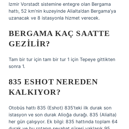
Izmir Vorstadt sistemine entegre olan Bergama
hattı, 52 km’nin kuzeyinde Alialta’dan Bergama’ya
uzanacak ve 8 istasyonla hizmet verecek.
BERGAMA KAÇ SAATTE
GEZILIR?
Tam bir tur için tam bir tur 1 için Tepeye gittikten
sonra 1.
835 ESHOT NEREDEN
KALKIYOR?
Otobüs hattı 835 (Eshot) 835’teki ilk durak son
istasyon ve son durak Alioğa durağı. 835 (Alialta)
her gün çalışıyor. Ek bilgi: 835 hattında toplam 64
durak ve bu rotanın seyahat süresi yaklaşık 95