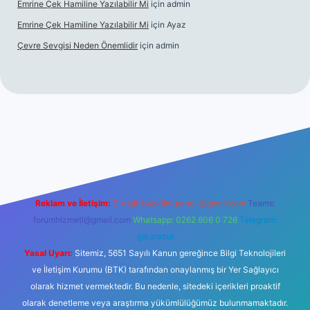
Emrine Çek Hamiline Yazılabilir Mi
için
admin
Emrine Çek Hamiline Yazılabilir Mi
için
Ayaz
Çevre Sevgisi Neden Önemlidir
için
admin
o
Reklam ve İletişim:
E-mail:
backlinkpaneli@gmail.com
Teams:
forumhizmeti@gmail.com
Whatsapp: 0262 606 0 726
Telegram:
@karabul
Yasal Uyarı:
Sitemiz, 5651 Sayılı Kanun gereğince Bilgi Teknolojileri
ve İletişim Kurumu (BTK) tarafından onaylanmış bir Yer Sağlayıcı
olarak hizmet vermektedir. Bu nedenle, sitedeki içerikleri proaktif
olarak denetleme veya araştırma yükümlülüğümüz bulunmamaktadır.