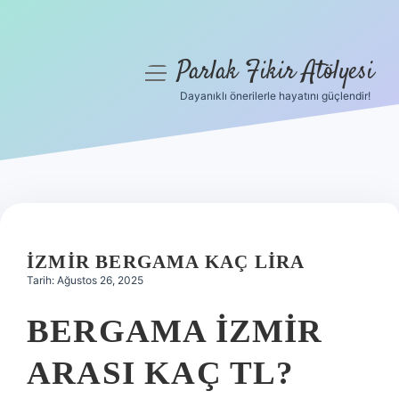
Parlak Fikir Atölyesi
menüyü
aç
Dayanıklı önerilerle hayatını güçlendir!
Anasayfa
Gizlilik Politikası
Yasal Uyarı
Hakkımızda
İZMIR BERGAMA KAÇ LIRA
Tarih: Ağustos 26, 2025
BERGAMA İZMIR
ARASI KAÇ TL?