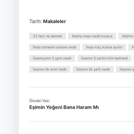
Tarih:
Makaleler
32 farz ne demek
Allaha iman nedir kısaca
Allahın
İman etmenin anlamı nedir
İman kaç kısma ayrılır
İ
İslamiyetin 3 şartı nedir
İslamın 5 sartini kim belirledi
İslamın ilk emri nedir
İslamın ilk şartı nedir
İslamın ş
Önceki Yazı
Eşimin Yeğeni Bana Haram Mı