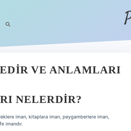
P
 NEDIR VE ANLAMLARI
ARI NELERDIR?
meleklere iman, kitaplara iman, peygamberlere iman,
e imandır.