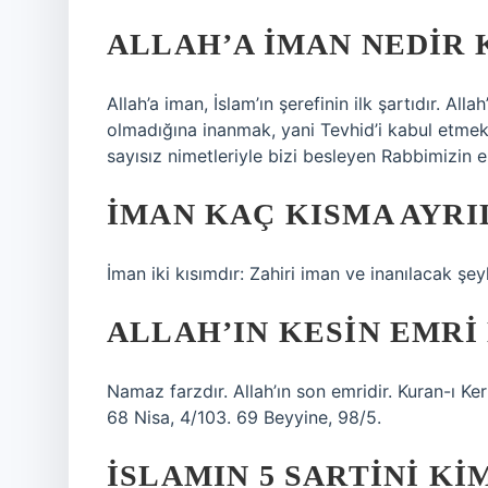
ALLAH’A IMAN NEDIR 
Allah’a iman, İslam’ın şerefinin ilk şartıdır. All
olmadığına inanmak, yani Tevhid’i kabul etmek,
sayısız nimetleriyle bizi besleyen Rabbimizin 
İMAN KAÇ KISMA AYRI
İman iki kısımdır: Zahiri iman ve inanılacak şeyl
ALLAH’IN KESIN EMRI
Namaz farzdır. Allah’ın son emridir. Kuran-ı K
68 Nisa, 4/103. 69 Beyyine, 98/5.
İSLAMIN 5 SARTINI KI