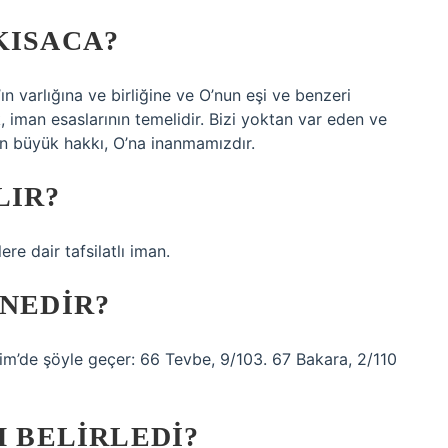
KISACA?
ah’ın varlığına ve birliğine ve O’nun eşi ve benzeri
 iman esaslarının temelidir. Bizi yoktan var eden ve
en büyük hakkı, O’na inanmamızdır.
LIR?
ere dair tafsilatlı iman.
 NEDIR?
erim’de şöyle geçer: 66 Tevbe, 9/103. 67 Bakara, 2/110
M BELIRLEDI?