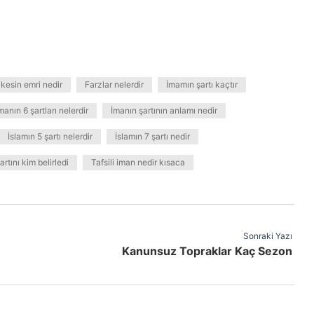
 kesin emri nedir
Farzlar nelerdir
İmamın şartı kaçtır
manın 6 şartları nelerdir
İmanın şartının anlamı nedir
İslamın 5 şartı nelerdir
İslamın 7 şartı nedir
artını kim belirledi
Tafsili iman nedir kısaca
Sonraki Yazı
Kanunsuz Topraklar Kaç Sezon