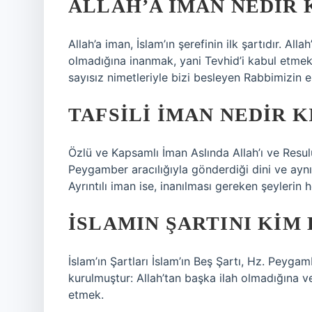
ALLAH’A IMAN NEDIR 
Allah’a iman, İslam’ın şerefinin ilk şartıdır. All
olmadığına inanmak, yani Tevhid’i kabul etmek,
sayısız nimetleriyle bizi besleyen Rabbimizin 
TAFSILI IMAN NEDIR K
Özlü ve Kapsamlı İman Aslında Allah’ı ve Resul
Peygamber aracılığıyla gönderdiği dini ve ayn
Ayrıntılı iman ise, inanılması gereken şeylerin h
İSLAMIN ŞARTINI KIM
İslam’ın Şartları İslam’ın Beş Şartı, Hz. Peygamb
kurulmuştur: Allah’tan başka ilah olmadığına 
etmek.