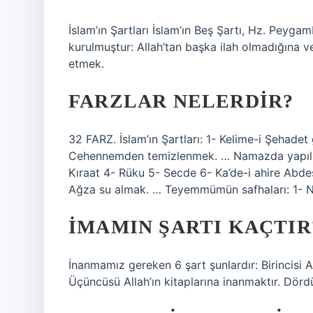
İslam’ın Şartları İslam’ın Beş Şartı, Hz. Peygamb
kurulmuştur: Allah’tan başka ilah olmadığına 
etmek.
FARZLAR NELERDIR?
32 FARZ. İslam’ın Şartları: 1- Kelime-i Şehadet
Cehennemden temizlenmek. … Namazda yapılmas
Kıraat 4- Rüku 5- Secde 6- Ka’de-i ahire Abdes
Ağza su almak. … Teyemmümün safhaları: 1- N
İMAMIN ŞARTI KAÇTIR
İnanmamız gereken 6 şart şunlardır: Birincisi Al
Üçüncüsü Allah’ın kitaplarına inanmaktır. Dör