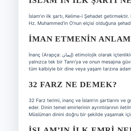
İSLAM’IN ILK ŞARTI N
İslam’ın ilk şartı, Kelime-i Şehadet getirmektir
Hz. Muhammed’in O’nun elçisi olduğuna şehade
İMAN ETMENIN ANLAM
İnanç (Arapça: إيمان) etimolojik olarak içtenlikle güvenmek ve inanmak anlamına gelir. Kuran’da,
yalnızca tek bir Tanrı’ya ve onun mesajına güv
tüm kalbiyle bir dine veya yaşam tarzına adam
32 FARZ NE DEMEK?
32 Farz terimi, inanç ve İslam’ın şartlarını v
eder. Dinin temel emirlerinin ayrıntılarının ilet
Müslüman dinini doğru bir şekilde yaşamak için
İSLAM’IN ILK EMRI NE