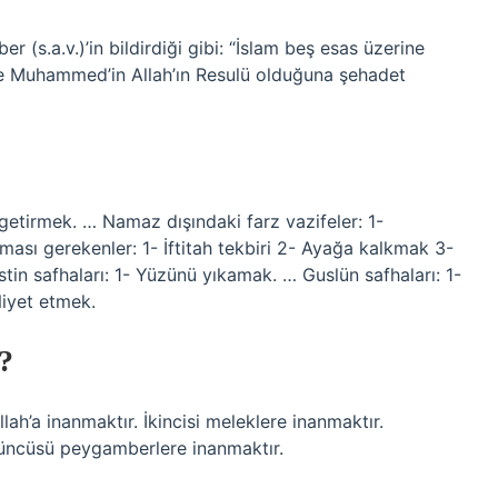
er (s.a.v.)’in bildirdiği gibi: “İslam beş esas üzerine
ve Muhammed’in Allah’ın Resulü olduğuna şehadet
 getirmek. … Namaz dışındaki farz vazifeler: 1-
ı gerekenler: 1- İftitah tekbiri 2- Ayağa kalkmak 3-
tin safhaları: 1- Yüzünü yıkamak. … Guslün safhaları: 1-
iyet etmek.
?
lah’a inanmaktır. İkincisi meleklere inanmaktır.
düncüsü peygamberlere inanmaktır.