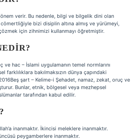
m verir. Bu nedenle, bilgi ve bilgelik dini olan
cömertliğiyle bizi disiplin altına almış ve yürümeyi,
özmek için zihnimizi kullanmayı öğretmiştir.
NEDIR?
uç ve hac – İslami uygulamanın temel normlarını
el farklılıklara bakılmaksızın dünya çapındaki
 2016Beş şart – Kelime-i Şehadet, namaz, zekat, oruç ve
turur. Bunlar, etnik, bölgesel veya mezhepsel
lümanlar tarafından kabul edilir.
?
lah’a inanmaktır. İkincisi meleklere inanmaktır.
düncüsü peygamberlere inanmaktır.