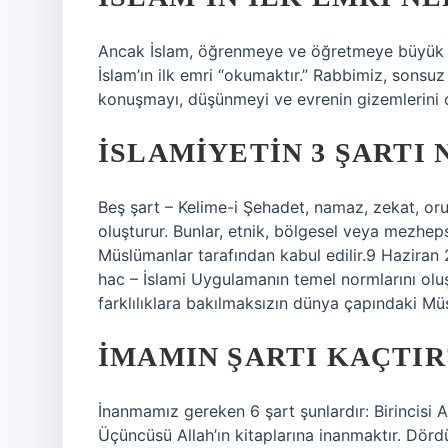
Ancak İslam, öğrenmeye ve öğretmeye büyük öne
İslam’ın ilk emri “okumaktır.” Rabbimiz, sonsuz 
konuşmayı, düşünmeyi ve evrenin gizemlerini ç
İSLAMIYETIN 3 ŞARTI 
Beş şart – Kelime-i Şehadet, namaz, zekat, or
oluşturur. Bunlar, etnik, bölgesel veya mezheps
Müslümanlar tarafından kabul edilir.9 Haziran
hac – İslami Uygulamanın temel normlarını oluş
farklılıklara bakılmaksızın dünya çapındaki Müs
İMAMIN ŞARTI KAÇTIR
İnanmamız gereken 6 şart şunlardır: Birincisi Al
Üçüncüsü Allah’ın kitaplarına inanmaktır. Dör