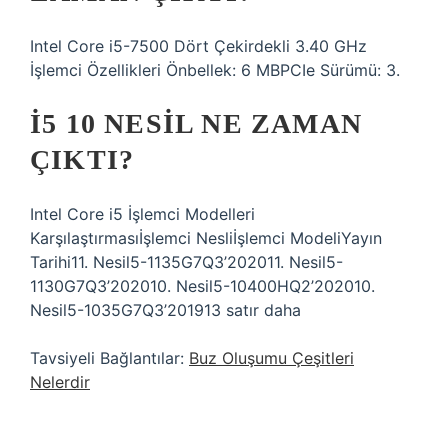
Intel Core i5-7500 Dört Çekirdekli 3.40 GHz
İşlemci Özellikleri Önbellek: 6 MBPCIe Sürümü: 3.
I5 10 NESIL NE ZAMAN
ÇIKTI?
Intel Core i5 İşlemci Modelleri
Karşılaştırmasıİşlemci Nesliİşlemci ModeliYayın
Tarihi11. Nesil5-1135G7Q3’202011. Nesil5-
1130G7Q3’202010. Nesil5-10400HQ2’202010.
Nesil5-1035G7Q3’201913 satır daha
Tavsiyeli Bağlantılar:
Buz Oluşumu Çeşitleri
Nelerdir