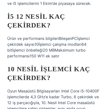
ve i5 işlemcilerini 1 Ekim’de piyasaya sürecek.
İ5 12 NESIL KAÇ
ÇEKIRDEK?
Ürün ve performans bilgileriBileşenPCİşlemci
çekirdek sayısı10İşlemci çalışma modları64
bitİşlemci önbelleği20 MBMaksimum turbo
performansı150 W11 ek satır
10 NESIL IŞLEMCI KAÇ
ÇEKIRDEK?
Oyun Masaüstü Bilgisayarları Intel Core i5-10400F
işlemcilerde 4,3 GHz’e kadar Turbo, 6 çekirdek ve
12 iş parçacığıyla, 10. Nesil Intel Core masaüstü
işlemcilere sahip sistemler, aynı anda oyun