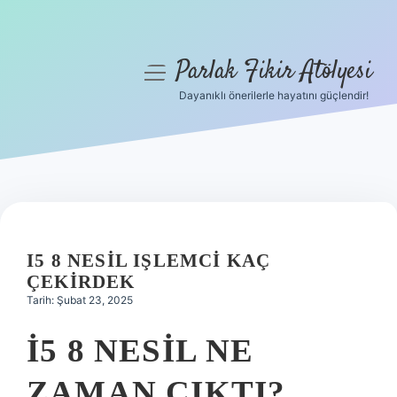
Parlak Fikir Atölyesi
menüyü
aç
Dayanıklı önerilerle hayatını güçlendir!
Anasayfa
Gizlilik Politikası
Yasal Uyarı
Hakkımızda
I5 8 NESIL IŞLEMCI KAÇ
ÇEKIRDEK
Tarih: Şubat 23, 2025
I5 8 NESIL NE
ZAMAN ÇIKTI?