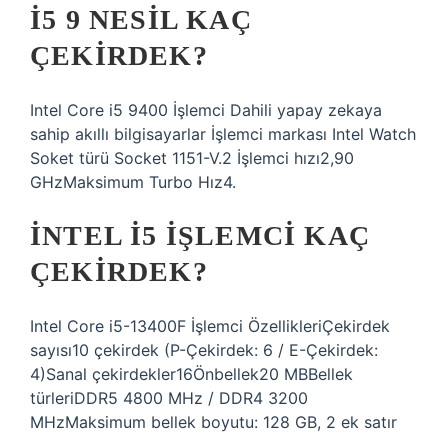
I5 9 NESIL KAÇ
ÇEKIRDEK?
Intel Core i5 9400 İşlemci Dahili yapay zekaya
sahip akıllı bilgisayarlar İşlemci markası Intel Watch
Soket türü Socket 1151-V.2 İşlemci hızı2,90
GHzMaksimum Turbo Hız4.
İNTEL I5 IŞLEMCI KAÇ
ÇEKIRDEK?
Intel Core i5-13400F İşlemci ÖzellikleriÇekirdek
sayısı10 çekirdek (P-Çekirdek: 6 / E-Çekirdek:
4)Sanal çekirdekler16Önbellek20 MBBellek
türleriDDR5 4800 MHz / DDR4 3200
MHzMaksimum bellek boyutu: 128 GB, 2 ek satır