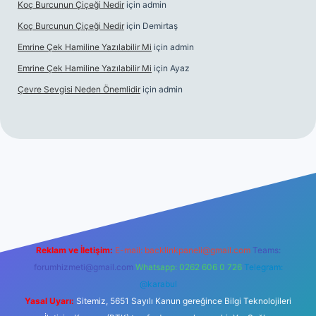
Koç Burcunun Çiçeği Nedir
için
admin
Koç Burcunun Çiçeği Nedir
için
Demirtaş
Emrine Çek Hamiline Yazılabilir Mi
için
admin
Emrine Çek Hamiline Yazılabilir Mi
için
Ayaz
Çevre Sevgisi Neden Önemlidir
için
admin
o
Reklam ve İletişim:
E-mail:
backlinkpaneli@gmail.com
Teams:
forumhizmeti@gmail.com
Whatsapp: 0262 606 0 726
Telegram:
@karabul
Yasal Uyarı:
Sitemiz, 5651 Sayılı Kanun gereğince Bilgi Teknolojileri