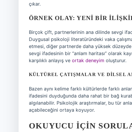
çıkar.
ÖRNEK OLAY: YENI BIR İLIŞK
Birçok çift, partnerlerinin ana dilinde sevgi ifad
Duygusal psikoloji literatüründeki vaka çalışma
etmesi, diğer partnerde daha yüksek düzeyde ba
sevgi ifadesinin bir “anlam haritası” olarak kayı
karşılıklı anlayış ve
ortak deneyim
oluşturur.
KÜLTÜREL ÇATIŞMALAR VE DILSEL 
Bazen aynı kelime farklı kültürlerde farklı anla
ifadesini duyduğunda daha rahat bir bağ kurab
algılanabilir. Psikolojik araştırmalar, bu tür a
açabileceğini ortaya koyuyor.
OKUYUCU İÇIN SORULA