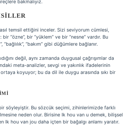
üreçlere bakmalıyız.
MSILLER
asıl temsil ettiğini inceler. Sizi seviyorum cümlesi,
: bir “özne”, bir “yüklem” ve bir “nesne” vardır. Bu
 “bağlılık”, “bakım” gibi düğümlere bağlanır.
şıdığını değil, aynı zamanda duygusal çağrışımlar da
anındaki meta-analizler, sevgi ve yakınlık ifadelerinin
 ortaya koyuyor; bu da dil ile duygu arasında sıkı bir
IMI
 söyleyiştir. Bu sözcük seçimi, zihinlerimizde farklı
dilmesine neden olur. Birisine Ik hou van u demek, bilişsel
n Ik hou van jou daha içten bir bağalgı anlamı yaratır.