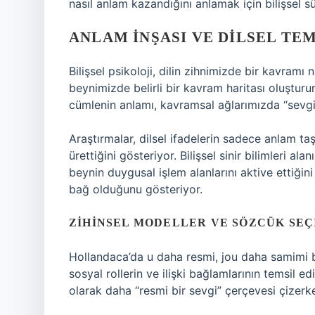
nasıl anlam kazandığını anlamak için bilişsel s
ANLAM İNŞASI VE DILSEL TE
Bilişsel psikoloji, dilin zihnimizde bir kavramı n
beynimizde belirli bir kavram haritası oluşturur
cümlenin anlamı, kavramsal ağlarımızda “sevgi”,
Araştırmalar, dilsel ifadelerin sadece anlam ta
ürettiğini gösteriyor. Bilişsel sinir bilimleri al
beynin duygusal işlem alanlarını aktive ettiğini
bağ olduğunu gösteriyor.
ZIHINSEL MODELLER VE SÖZCÜK SEÇ
Hollandaca’da u daha resmi, jou daha samimi bir
sosyal rollerin ve ilişki bağlamlarının temsil e
olarak daha “resmi bir sevgi” çerçevesi çizerke