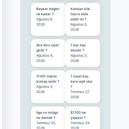
Baykar değeri
Kandan kök
ne kadar ?
hücre elde
Ağustos 6,
edilir mi ?
2026
Ağustos 5,
2026
Ava Avcı nasıl
1 bar kaç
girilir ?
litredir ?
Ağustos 4,
Ağustos 3,
2026
2026
%100 viskos
1 insan kaç
kumaş nedir ?
kere aşık olur
Ağustos 3,
?
2026
Temmuz 27,
2026
Ilga ve mülga
$1100 ne
ne demek ?
yapıyor ?
Temmuz 25,
Temmuz 24,
2026
2026