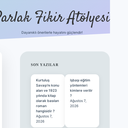
arlak Fikir Atölyesi
Dayanıklı önerilerle hayatını güçlendir!
ilbet casino
SIDEBAR
SON YAZILAR
Kurtuluş
Işbaşı eğitim
Savaşı’nı konu
yöntemleri
alan ve 1923
kimlere verilir
yılında kitap
?
olarak basılan
Ağustos 7,
roman
2026
hangisidir ?
Ağustos 7,
2026