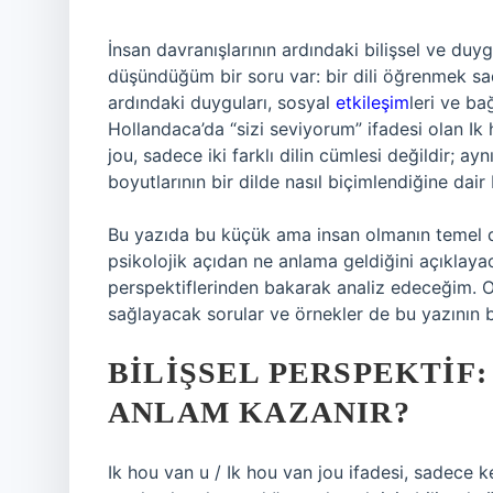
İnsan davranışlarının ardındaki bilişsel ve duy
düşündüğüm bir soru var: bir dili öğrenmek sa
ardındaki duyguları, sosyal
etkileşim
leri ve b
Hollandaca’da “sizi seviyorum” ifadesi olan Ik
jou, sadece iki farklı dilin cümlesi değildir; a
boyutlarının bir dilde nasıl biçimlendiğine dair 
Bu yazıda bu küçük ama insan olmanın temel du
psikolojik açıdan ne anlama geldiğini açıklayaca
perspektiflerinden bakarak analiz edeceğim. O
sağlayacak sorular ve örnekler de bu yazının b
BILIŞSEL PERSPEKTIF:
ANLAM KAZANIR?
Ik hou van u / Ik hou van jou ifadesi, sadece k