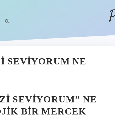
P
I SEVIYORUM NE
ZI SEVIYORUM” NE
JIK BIR MERCEK