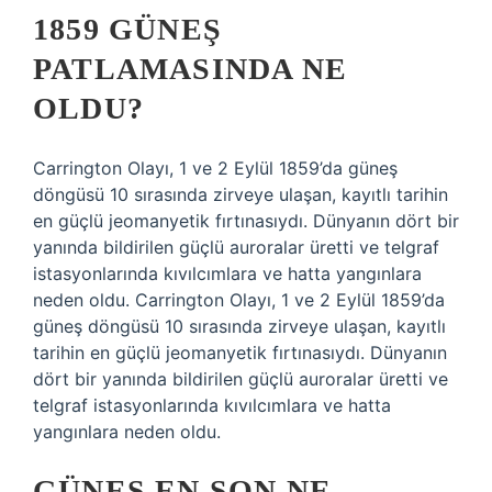
1859 GÜNEŞ
PATLAMASINDA NE
OLDU?
Carrington Olayı, 1 ve 2 Eylül 1859’da güneş
döngüsü 10 sırasında zirveye ulaşan, kayıtlı tarihin
en güçlü jeomanyetik fırtınasıydı. Dünyanın dört bir
yanında bildirilen güçlü auroralar üretti ve telgraf
istasyonlarında kıvılcımlara ve hatta yangınlara
neden oldu. Carrington Olayı, 1 ve 2 Eylül 1859’da
güneş döngüsü 10 sırasında zirveye ulaşan, kayıtlı
tarihin en güçlü jeomanyetik fırtınasıydı. Dünyanın
dört bir yanında bildirilen güçlü auroralar üretti ve
telgraf istasyonlarında kıvılcımlara ve hatta
yangınlara neden oldu.
GÜNEŞ EN SON NE