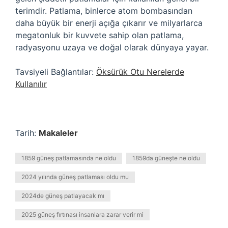
terimdir. Patlama, binlerce atom bombasından
daha büyük bir enerji açığa çıkarır ve milyarlarca
megatonluk bir kuvvete sahip olan patlama,
radyasyonu uzaya ve doğal olarak dünyaya yayar.
Tavsiyeli Bağlantılar:
Öksürük Otu Nerelerde
Kullanılır
Tarih:
Makaleler
1859 güneş patlamasında ne oldu
1859da güneşte ne oldu
2024 yılında güneş patlaması oldu mu
2024de güneş patlayacak mı
2025 güneş fırtınası insanlara zarar verir mi