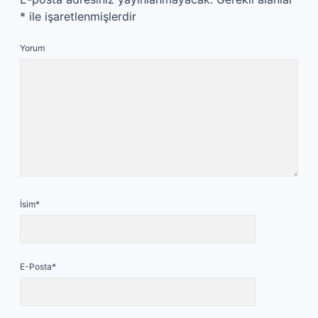
*
ile işaretlenmişlerdir
Yorum
İsim*
E-Posta*