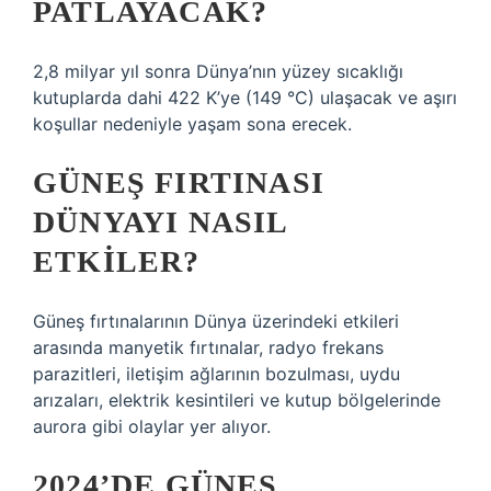
PATLAYACAK?
2,8 milyar yıl sonra Dünya’nın yüzey sıcaklığı
kutuplarda dahi 422 K’ye (149 °C) ulaşacak ve aşırı
koşullar nedeniyle yaşam sona erecek.
GÜNEŞ FIRTINASI
DÜNYAYI NASIL
ETKILER?
Güneş fırtınalarının Dünya üzerindeki etkileri
arasında manyetik fırtınalar, radyo frekans
parazitleri, iletişim ağlarının bozulması, uydu
arızaları, elektrik kesintileri ve kutup bölgelerinde
aurora gibi olaylar yer alıyor.
2024’DE GÜNEŞ