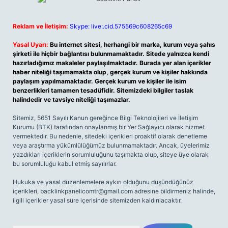
Reklam ve İletişim:
Skype: live:.cid.575569c608265c69
Yasal Uyarı:
Bu internet sitesi, herhangi bir marka, kurum veya şahıs
şirketi ile hiçbir bağlantısı bulunmamaktadır. Sitede yalnızca kendi
hazırladığımız makaleler paylaşılmaktadır. Burada yer alan içerikler
haber niteliği taşımamakta olup, gerçek kurum ve kişiler hakkında
paylaşım yapılmamaktadır. Gerçek kurum ve kişiler ile isim
benzerlikleri tamamen tesadüfidir. Sitemizdeki bilgiler taslak
halindedir ve tavsiye niteliği taşımazlar.
Sitemiz, 5651 Sayılı Kanun gereğince Bilgi Teknolojileri ve İletişim
Kurumu (BTK) tarafından onaylanmış bir Yer Sağlayıcı olarak hizmet
vermektedir. Bu nedenle, sitedeki içerikleri proaktif olarak denetleme
veya araştırma yükümlülüğümüz bulunmamaktadır. Ancak, üyelerimiz
yazdıkları içeriklerin sorumluluğunu taşımakta olup, siteye üye olarak
bu sorumluluğu kabul etmiş sayılırlar.
Hukuka ve yasal düzenlemelere aykırı olduğunu düşündüğünüz
içerikleri,
backlinkpanelicomtr@gmail.com
adresine bildirmeniz halinde,
ilgili içerikler yasal süre içerisinde sitemizden kaldırılacaktır.
Arama