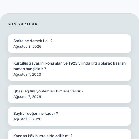
SIDEBAR
SON YAZILAR
Smite ne demek LoL ?
Ağustos 8, 2026
Kurtuluş Savaşı’nı konu alan ve 1923 yılında kitap olarak basılan
roman hangisidir ?
Ağustos 7, 2026
Işbaşı eğitim yöntemleri kimlere verilir ?
Ağustos 7, 2026
Baykar değeri ne kadar ?
Ağustos 6, 2026
Kandan kök hücre elde edilir mi ?