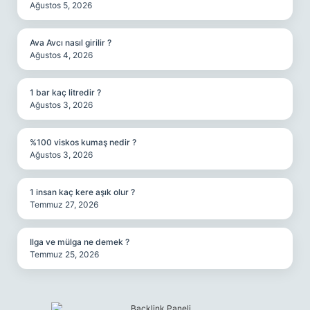
Ağustos 5, 2026
Ava Avcı nasıl girilir ?
Ağustos 4, 2026
1 bar kaç litredir ?
Ağustos 3, 2026
%100 viskos kumaş nedir ?
Ağustos 3, 2026
1 insan kaç kere aşık olur ?
Temmuz 27, 2026
Ilga ve mülga ne demek ?
Temmuz 25, 2026