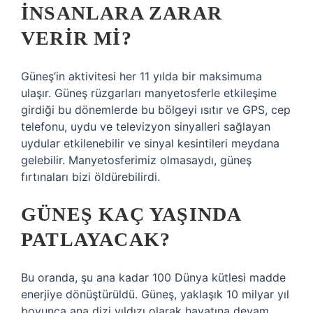
INSANLARA ZARAR
VERIR MI?
Güneş’in aktivitesi her 11 yılda bir maksimuma
ulaşır. Güneş rüzgarları manyetosferle etkileşime
girdiği bu dönemlerde bu bölgeyi ısıtır ve GPS, cep
telefonu, uydu ve televizyon sinyalleri sağlayan
uydular etkilenebilir ve sinyal kesintileri meydana
gelebilir. Manyetosferimiz olmasaydı, güneş
fırtınaları bizi öldürebilirdi.
GÜNEŞ KAÇ YAŞINDA
PATLAYACAK?
Bu oranda, şu ana kadar 100 Dünya kütlesi madde
enerjiye dönüştürüldü. Güneş, yaklaşık 10 milyar yıl
boyunca ana dizi yıldızı olarak hayatına devam