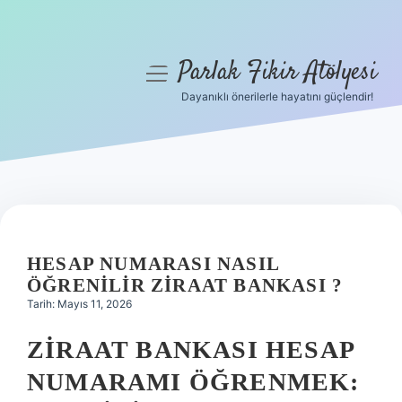
Parlak Fikir Atölyesi
menüyü
aç
Dayanıklı önerilerle hayatını güçlendir!
Anasayfa
Gizlilik Politikası
Yasal Uyarı
Hakkımızda
HESAP NUMARASI NASIL
ÖĞRENILIR ZIRAAT BANKASI ?
Tarih: Mayıs 11, 2026
ZIRAAT BANKASI HESAP
NUMARAMI ÖĞRENMEK: