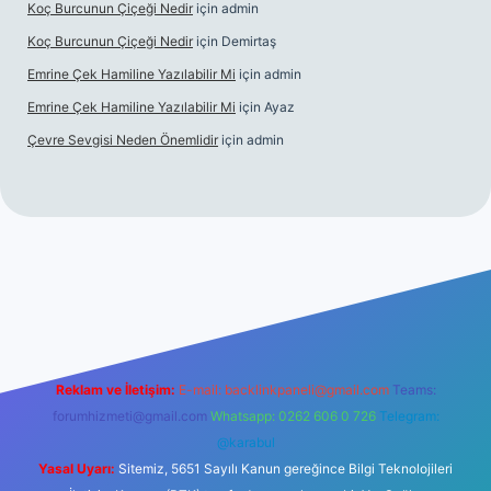
Koç Burcunun Çiçeği Nedir
için
admin
Koç Burcunun Çiçeği Nedir
için
Demirtaş
Emrine Çek Hamiline Yazılabilir Mi
için
admin
Emrine Çek Hamiline Yazılabilir Mi
için
Ayaz
Çevre Sevgisi Neden Önemlidir
için
admin
no
Reklam ve İletişim:
E-mail:
backlinkpaneli@gmail.com
Teams:
forumhizmeti@gmail.com
Whatsapp: 0262 606 0 726
Telegram:
@karabul
Yasal Uyarı:
Sitemiz, 5651 Sayılı Kanun gereğince Bilgi Teknolojileri