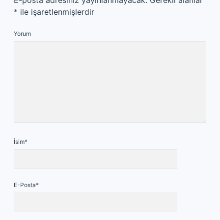
E-posta adresiniz yayınlanmayacak.
Gerekli alanlar
*
ile işaretlenmişlerdir
Yorum
İsim*
E-Posta*