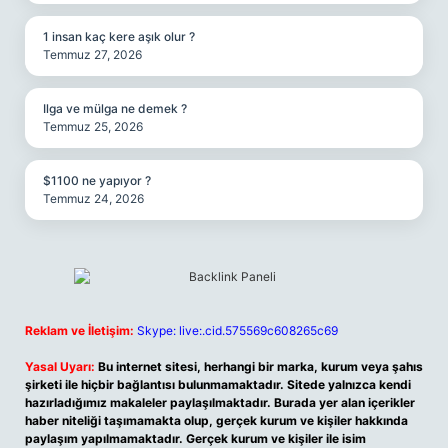
1 insan kaç kere aşık olur ?
Temmuz 27, 2026
Ilga ve mülga ne demek ?
Temmuz 25, 2026
$1100 ne yapıyor ?
Temmuz 24, 2026
Reklam ve İletişim:
Skype: live:.cid.575569c608265c69
Yasal Uyarı:
Bu internet sitesi, herhangi bir marka, kurum veya şahıs
şirketi ile hiçbir bağlantısı bulunmamaktadır. Sitede yalnızca kendi
hazırladığımız makaleler paylaşılmaktadır. Burada yer alan içerikler
haber niteliği taşımamakta olup, gerçek kurum ve kişiler hakkında
paylaşım yapılmamaktadır. Gerçek kurum ve kişiler ile isim