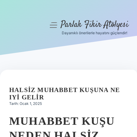
Parlak Fikir Atölyesi
menüyü
aç
Dayanıklı önerilerle hayatını güçlendir!
Anasayfa
Gizlilik Politikası
Yasal Uyarı
Hakkımızda
HALSIZ MUHABBET KUŞUNA NE
IYI GELIR
Tarih: Ocak 1, 2025
MUHABBET KUŞU
NEDEN HALSIZ