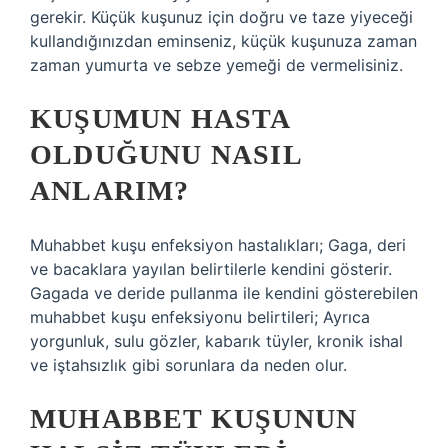
gerekir. Küçük kuşunuz için doğru ve taze yiyeceği
kullandığınızdan eminseniz, küçük kuşunuza zaman
zaman yumurta ve sebze yemeği de vermelisiniz.
KUŞUMUN HASTA
OLDUĞUNU NASIL
ANLARIM?
Muhabbet kuşu enfeksiyon hastalıkları; Gaga, deri
ve bacaklara yayılan belirtilerle kendini gösterir.
Gagada ve deride pullanma ile kendini gösterebilen
muhabbet kuşu enfeksiyonu belirtileri; Ayrıca
yorgunluk, sulu gözler, kabarık tüyler, kronik ishal
ve iştahsızlık gibi sorunlara da neden olur.
MUHABBET KUŞUNUN