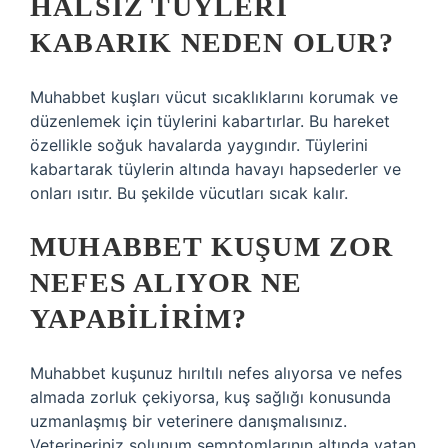
HALSIZ TÜYLERI
KABARIK NEDEN OLUR?
Muhabbet kuşları vücut sıcaklıklarını korumak ve
düzenlemek için tüylerini kabartırlar. Bu hareket
özellikle soğuk havalarda yaygındır. Tüylerini
kabartarak tüylerin altında havayı hapsederler ve
onları ısıtır. Bu şekilde vücutları sıcak kalır.
MUHABBET KUŞUM ZOR
NEFES ALIYOR NE
YAPABILIRIM?
Muhabbet kuşunuz hırıltılı nefes alıyorsa ve nefes
almada zorluk çekiyorsa, kuş sağlığı konusunda
uzmanlaşmış bir veterinere danışmalısınız.
Veterineriniz solunum semptomlarının altında yatan