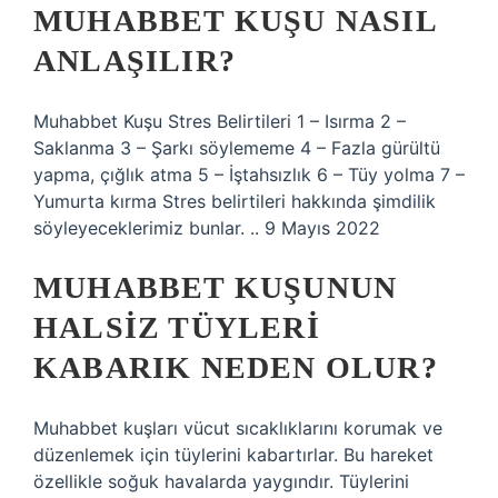
MUHABBET KUŞU NASIL
ANLAŞILIR?
Muhabbet Kuşu Stres Belirtileri 1 – Isırma 2 –
Saklanma 3 – Şarkı söylememe 4 – Fazla gürültü
yapma, çığlık atma 5 – İştahsızlık 6 – Tüy yolma 7 –
Yumurta kırma Stres belirtileri hakkında şimdilik
söyleyeceklerimiz bunlar. .. 9 Mayıs 2022
MUHABBET KUŞUNUN
HALSIZ TÜYLERI
KABARIK NEDEN OLUR?
Muhabbet kuşları vücut sıcaklıklarını korumak ve
düzenlemek için tüylerini kabartırlar. Bu hareket
özellikle soğuk havalarda yaygındır. Tüylerini