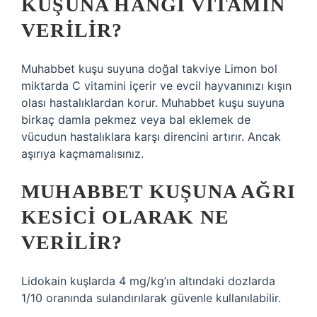
KUŞUNA HANGI VITAMIN
VERILIR?
Muhabbet kuşu suyuna doğal takviye Limon bol
miktarda C vitamini içerir ve evcil hayvanınızı kışın
olası hastalıklardan korur. Muhabbet kuşu suyuna
birkaç damla pekmez veya bal eklemek de
vücudun hastalıklara karşı direncini artırır. Ancak
aşırıya kaçmamalısınız.
MUHABBET KUŞUNA AĞRI
KESICI OLARAK NE
VERILIR?
Lidokain kuşlarda 4 mg/kg’ın altındaki dozlarda
1/10 oranında sulandırılarak güvenle kullanılabilir.