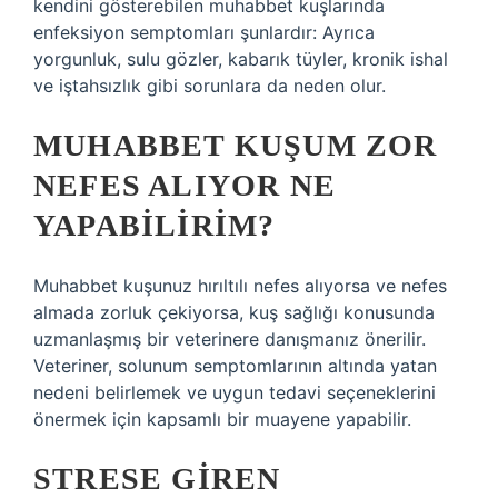
kendini gösterebilen muhabbet kuşlarında
enfeksiyon semptomları şunlardır: Ayrıca
yorgunluk, sulu gözler, kabarık tüyler, kronik ishal
ve iştahsızlık gibi sorunlara da neden olur.
MUHABBET KUŞUM ZOR
NEFES ALIYOR NE
YAPABILIRIM?
Muhabbet kuşunuz hırıltılı nefes alıyorsa ve nefes
almada zorluk çekiyorsa, kuş sağlığı konusunda
uzmanlaşmış bir veterinere danışmanız önerilir.
Veteriner, solunum semptomlarının altında yatan
nedeni belirlemek ve uygun tedavi seçeneklerini
önermek için kapsamlı bir muayene yapabilir.
STRESE GIREN