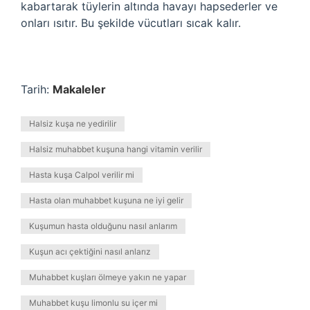
kabartarak tüylerin altında havayı hapsederler ve
onları ısıtır. Bu şekilde vücutları sıcak kalır.
Tarih:
Makaleler
Halsiz kuşa ne yedirilir
Halsiz muhabbet kuşuna hangi vitamin verilir
Hasta kuşa Calpol verilir mi
Hasta olan muhabbet kuşuna ne iyi gelir
Kuşumun hasta olduğunu nasıl anlarım
Kuşun acı çektiğini nasıl anlarız
Muhabbet kuşları ölmeye yakın ne yapar
Muhabbet kuşu limonlu su içer mi