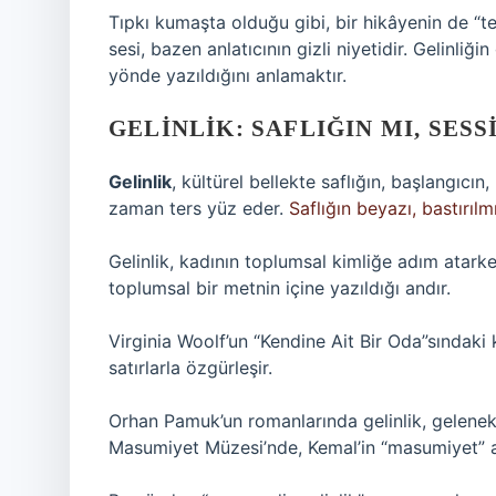
Tıpkı kumaşta olduğu gibi, bir hikâyenin de “t
sesi, bazen anlatıcının gizli niyetidir. Gelinli
yönde yazıldığını anlamaktır.
GELINLIK: SAFLIĞIN MI, SES
Gelinlik
, kültürel bellekte saflığın, başlangı
zaman ters yüz eder.
Saflığın beyazı, bastırılm
Gelinlik, kadının toplumsal kimliğe adım atarke
toplumsal bir metnin içine yazıldığı andır.
Virginia Woolf’un “Kendine Ait Bir Oda”sındaki k
satırlarla özgürleşir.
Orhan Pamuk’un romanlarında gelinlik, gelenek 
Masumiyet Müzesi’nde, Kemal’in “masumiyet” ara