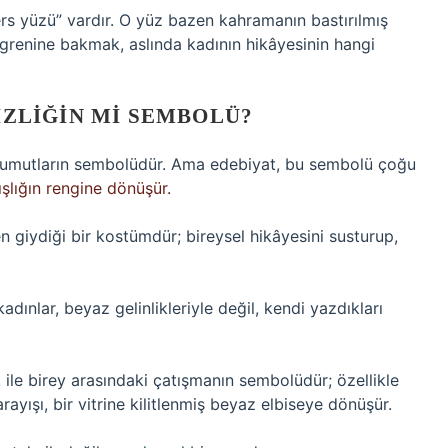
ers yüzü” vardır. O yüz bazen kahramanın bastırılmış
ğin grenine bakmak, aslında kadının hikâyesinin hangi
SIZLIĞIN MI SEMBOLÜ?
cın, umutların sembolüdür. Ama edebiyat, bu sembolü çoğu
ışlığın rengine dönüşür.
n giydiği bir kostümdür; bireysel hikâyesini susturup,
adınlar, beyaz gelinlikleriyle değil, kendi yazdıkları
ile birey arasındaki çatışmanın sembolüdür; özellikle
yışı, bir vitrine kilitlenmiş beyaz elbiseye dönüşür.