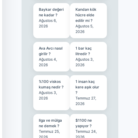
Baykar değeri
Kandan kök
ne kadar ?
hücre elde
Ağustos 6,
edilir mi ?
2026
Ağustos 5,
2026
Ava Avcı nasıl
1 bar kaç
girilir ?
litredir ?
Ağustos 4,
Ağustos 3,
2026
2026
%100 viskos
1 insan kaç
kumaş nedir ?
kere aşık olur
Ağustos 3,
?
2026
Temmuz 27,
2026
Ilga ve mülga
$1100 ne
ne demek ?
yapıyor ?
Temmuz 25,
Temmuz 24,
2026
2026