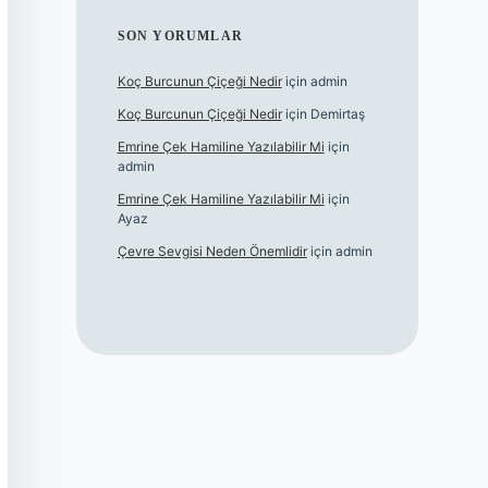
SON YORUMLAR
Koç Burcunun Çiçeği Nedir
için
admin
Koç Burcunun Çiçeği Nedir
için
Demirtaş
Emrine Çek Hamiline Yazılabilir Mi
için
admin
Emrine Çek Hamiline Yazılabilir Mi
için
Ayaz
Çevre Sevgisi Neden Önemlidir
için
admin