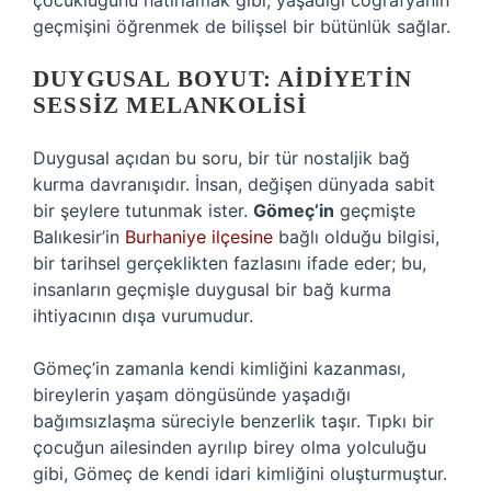
çocukluğunu hatırlamak gibi, yaşadığı coğrafyanın
geçmişini öğrenmek de bilişsel bir bütünlük sağlar.
DUYGUSAL BOYUT: AIDIYETIN
SESSIZ MELANKOLISI
Duygusal açıdan bu soru, bir tür nostaljik bağ
kurma davranışıdır. İnsan, değişen dünyada sabit
bir şeylere tutunmak ister.
Gömeç’in
geçmişte
Balıkesir’in
Burhaniye ilçesine
bağlı olduğu bilgisi,
bir tarihsel gerçeklikten fazlasını ifade eder; bu,
insanların geçmişle duygusal bir bağ kurma
ihtiyacının dışa vurumudur.
Gömeç’in zamanla kendi kimliğini kazanması,
bireylerin yaşam döngüsünde yaşadığı
bağımsızlaşma süreciyle benzerlik taşır. Tıpkı bir
çocuğun ailesinden ayrılıp birey olma yolculuğu
gibi, Gömeç de kendi idari kimliğini oluşturmuştur.