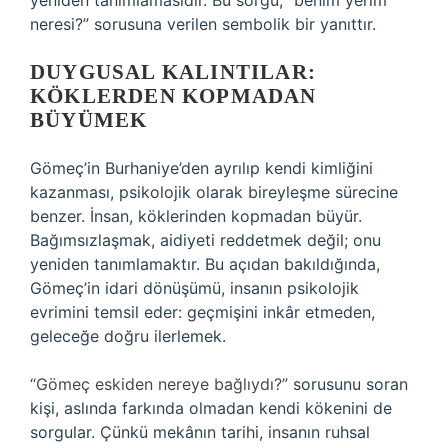
yeniden tanımlamasıdır. Bu sorgu, “benim yerim
neresi?” sorusuna verilen sembolik bir yanıttır.
DUYGUSAL KALINTILAR:
KÖKLERDEN KOPMADAN
BÜYÜMEK
Gömeç’in Burhaniye’den ayrılıp kendi kimliğini
kazanması, psikolojik olarak bireyleşme sürecine
benzer. İnsan, köklerinden kopmadan büyür.
Bağımsızlaşmak, aidiyeti reddetmek değil; onu
yeniden tanımlamaktır. Bu açıdan bakıldığında,
Gömeç’in idari dönüşümü, insanın psikolojik
evrimini temsil eder: geçmişini inkâr etmeden,
geleceğe doğru ilerlemek.
“Gömeç eskiden nereye bağlıydı?”
sorusunu soran
kişi, aslında farkında olmadan kendi kökenini de
sorgular. Çünkü mekânın tarihi, insanın ruhsal