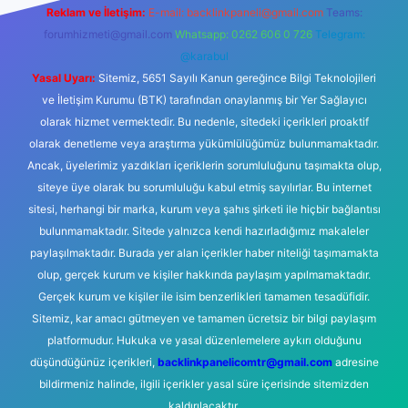
Reklam ve İletişim:
E-mail:
backlinkpaneli@gmail.com
Teams:
forumhizmeti@gmail.com
Whatsapp: 0262 606 0 726
Telegram:
@karabul
Yasal Uyarı:
Sitemiz, 5651 Sayılı Kanun gereğince Bilgi Teknolojileri
ve İletişim Kurumu (BTK) tarafından onaylanmış bir Yer Sağlayıcı
olarak hizmet vermektedir. Bu nedenle, sitedeki içerikleri proaktif
olarak denetleme veya araştırma yükümlülüğümüz bulunmamaktadır.
Ancak, üyelerimiz yazdıkları içeriklerin sorumluluğunu taşımakta olup,
siteye üye olarak bu sorumluluğu kabul etmiş sayılırlar. Bu internet
sitesi, herhangi bir marka, kurum veya şahıs şirketi ile hiçbir bağlantısı
bulunmamaktadır. Sitede yalnızca kendi hazırladığımız makaleler
paylaşılmaktadır. Burada yer alan içerikler haber niteliği taşımamakta
olup, gerçek kurum ve kişiler hakkında paylaşım yapılmamaktadır.
Gerçek kurum ve kişiler ile isim benzerlikleri tamamen tesadüfidir.
Sitemiz, kar amacı gütmeyen ve tamamen ücretsiz bir bilgi paylaşım
platformudur. Hukuka ve yasal düzenlemelere aykırı olduğunu
düşündüğünüz içerikleri,
backlinkpanelicomtr@gmail.com
adresine
bildirmeniz halinde, ilgili içerikler yasal süre içerisinde sitemizden
kaldırılacaktır.