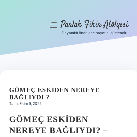
Parlak Fikir Atölyesi
menüyü
aç
Dayanıklı önerilerle hayatını güçlendir!
Anasayfa
Gizlilik Politikası
Yasal Uyarı
Hakkımızda
GÖMEÇ ESKIDEN NEREYE
BAĞLIYDI ?
Tarih: Ekim 9, 2025
GÖMEÇ ESKIDEN
NEREYE BAĞLIYDI?
–