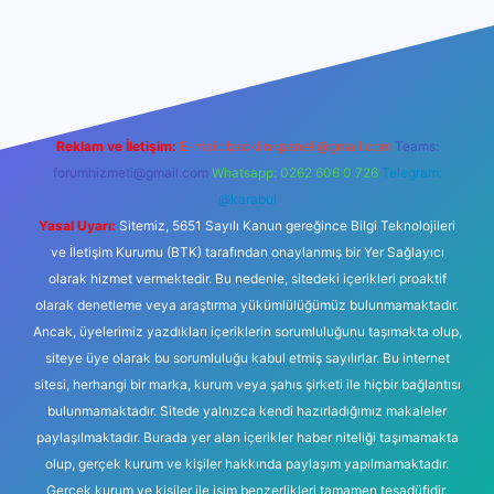
lbet casino
Reklam ve İletişim:
E-mail:
backlinkpaneli@gmail.com
Teams:
forumhizmeti@gmail.com
Whatsapp: 0262 606 0 726
Telegram:
@karabul
Yasal Uyarı:
Sitemiz, 5651 Sayılı Kanun gereğince Bilgi Teknolojileri
ve İletişim Kurumu (BTK) tarafından onaylanmış bir Yer Sağlayıcı
olarak hizmet vermektedir. Bu nedenle, sitedeki içerikleri proaktif
olarak denetleme veya araştırma yükümlülüğümüz bulunmamaktadır.
Ancak, üyelerimiz yazdıkları içeriklerin sorumluluğunu taşımakta olup,
siteye üye olarak bu sorumluluğu kabul etmiş sayılırlar. Bu internet
sitesi, herhangi bir marka, kurum veya şahıs şirketi ile hiçbir bağlantısı
bulunmamaktadır. Sitede yalnızca kendi hazırladığımız makaleler
paylaşılmaktadır. Burada yer alan içerikler haber niteliği taşımamakta
olup, gerçek kurum ve kişiler hakkında paylaşım yapılmamaktadır.
Gerçek kurum ve kişiler ile isim benzerlikleri tamamen tesadüfidir.