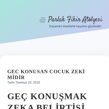
Parlak Fikir Atölyesi
menüyü
aç
Dayanıklı önerilerle hayatını güçlendir!
Anasayfa
Gizlilik Politikası
Yasal Uyarı
Hakkımızda
GEC KONUSAN COCUK ZEKI
MIDIR
Tarih: Temmuz 20, 2025
GEÇ KONUŞMAK
ZEKA BELIRTISI