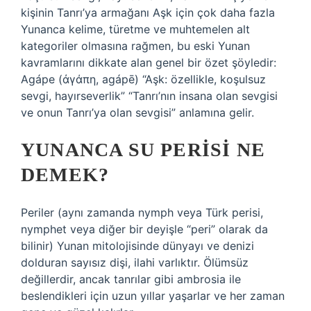
kişinin Tanrı’ya armağanı Aşk için çok daha fazla
Yunanca kelime, türetme ve muhtemelen alt
kategoriler olmasına rağmen, bu eski Yunan
kavramlarını dikkate alan genel bir özet şöyledir:
Agápe (ἀγάπη, agápē) “Aşk: özellikle, koşulsuz
sevgi, hayırseverlik” “Tanrı’nın insana olan sevgisi
ve onun Tanrı’ya olan sevgisi” anlamına gelir.
YUNANCA SU PERISI NE
DEMEK?
Periler (aynı zamanda nymph veya Türk perisi,
nymphet veya diğer bir deyişle “peri” olarak da
bilinir) Yunan mitolojisinde dünyayı ve denizi
dolduran sayısız dişi, ilahi varlıktır. Ölümsüz
değillerdir, ancak tanrılar gibi ambrosia ile
beslendikleri için uzun yıllar yaşarlar ve her zaman