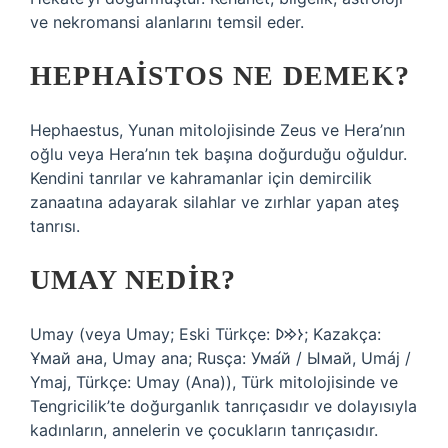
ve nekromansi alanlarını temsil eder.
HEPHAISTOS NE DEMEK?
Hephaestus, Yunan mitolojisinde Zeus ve Hera’nın
oğlu veya Hera’nın tek başına doğurduğu oğuldur.
Kendini tanrılar ve kahramanlar için demircilik
zanaatına adayarak silahlar ve zırhlar yapan ateş
tanrısı.
UMAY NEDIR?
Umay (veya Umay; Eski Türkçe: 𐰆𐰢𐰖; Kazakça:
Ұмай aна, Umay ana; Rusça: Ума́й / Ымай, Umáj /
Ymaj, Türkçe: Umay (Ana)), Türk mitolojisinde ve
Tengricilik’te doğurganlık tanrıçasıdır ve dolayısıyla
kadınların, annelerin ve çocukların tanrıçasıdır.