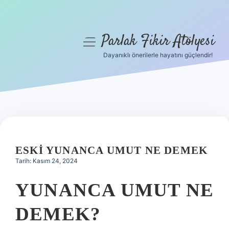
Parlak Fikir Atölyesi
menüyü
aç
Dayanıklı önerilerle hayatını güçlendir!
Anasayfa
Gizlilik Politikası
Yasal Uyarı
Hakkımızda
ESKI YUNANCA UMUT NE DEMEK
Tarih: Kasım 24, 2024
YUNANCA UMUT NE
DEMEK?