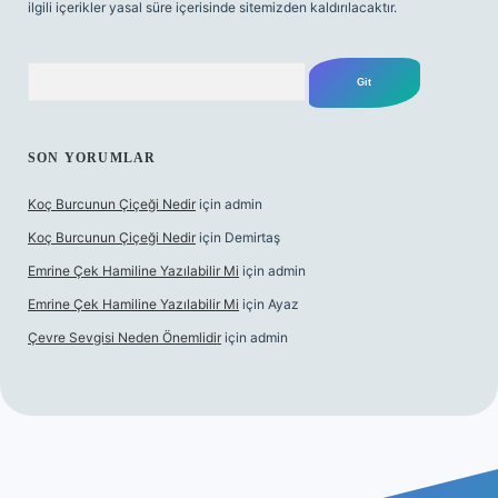
ilgili içerikler yasal süre içerisinde sitemizden kaldırılacaktır.
Arama
SON YORUMLAR
Koç Burcunun Çiçeği Nedir
için
admin
Koç Burcunun Çiçeği Nedir
için
Demirtaş
Emrine Çek Hamiline Yazılabilir Mi
için
admin
Emrine Çek Hamiline Yazılabilir Mi
için
Ayaz
Çevre Sevgisi Neden Önemlidir
için
admin
ilbet casino