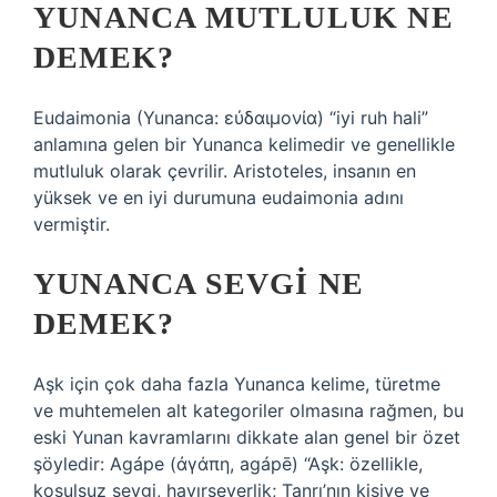
YUNANCA MUTLULUK NE
DEMEK?
Eudaimonia (Yunanca: εὐδαιμονία) “iyi ruh hali”
anlamına gelen bir Yunanca kelimedir ve genellikle
mutluluk olarak çevrilir. Aristoteles, insanın en
yüksek ve en iyi durumuna eudaimonia adını
vermiştir.
YUNANCA SEVGI NE
DEMEK?
Aşk için çok daha fazla Yunanca kelime, türetme
ve muhtemelen alt kategoriler olmasına rağmen, bu
eski Yunan kavramlarını dikkate alan genel bir özet
şöyledir: Agápe (ἀγάπη, agápē) “Aşk: özellikle,
koşulsuz sevgi, hayırseverlik; Tanrı’nın kişiye ve