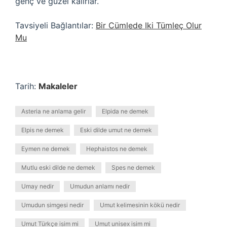
genç ve güzel kalırlar.
Tavsiyeli Bağlantılar:
Bir Cümlede Iki Tümleç Olur
Mu
Tarih:
Makaleler
Asteria ne anlama gelir
Elpida ne demek
Elpis ne demek
Eski dilde umut ne demek
Eymen ne demek
Hephaistos ne demek
Mutlu eski dilde ne demek
Spes ne demek
Umay nedir
Umudun anlamı nedir
Umudun simgesi nedir
Umut kelimesinin kökü nedir
Umut Türkçe isim mi
Umut unisex isim mi