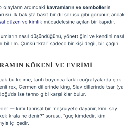
 o olayların ardındaki
kavramların ve sembollerin
orusu ilk bakışta basit bir dil sorusu gibi görünür; ancak
sal düzen ve kimlik
mücadelesine açılan bir kapıdır.
oplumların nasıl düşündüğünü, yönettiğini ve kendini nasıl
 bilirim. Çünkü “kral” sadece bir kişi değil, bir çağın
RAMIN KÖKENI VE EVRIMI
cak bu kelime, tarih boyunca farklı coğrafyalarda çok
enli rex, Germen dillerinde king, Slav dillerinde tsar (ya
ğu’da ise tenno gibi karşılıklar bulur.
der — kimi tanrısal bir meşruiyete dayanır, kimi soy
rkek krala ne denir?” sorusu, “güç kimdedir, kim
yla iç içedir.