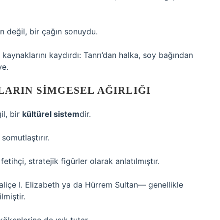
ın değil, bir çağın sonuydu.
kaynaklarını kaydırdı: Tanrı’dan halka, soy bağından
ye.
ARIN SIMGESEL AĞIRLIĞI
il, bir
kültürel sistem
dir.
 somutlaştırır.
tihçi, stratejik figürler olarak anlatılmıştır.
liçe I. Elizabeth ya da Hürrem Sultan— genellikle
lmiştir.