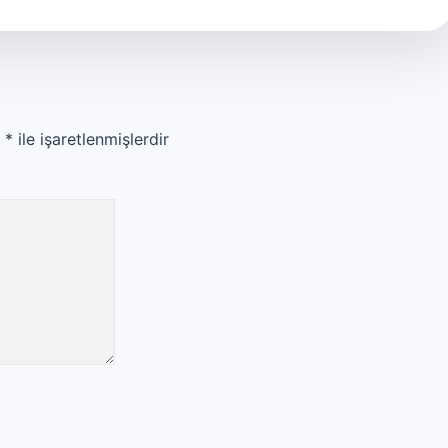
r
*
ile işaretlenmişlerdir