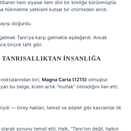
tibaren hem siyasal hem dini bir kimliğe bürünmüştür.
na hükmetme yetkisini kutsal bir otoriteden alırdı.
layışı doğurdu.
şı gelmek Tanrı’ya karşı gelmekle eşdeğerdi. Ancak
ca birçok taht gibi.
 TANRISALLIKTAN İNSANLIĞA
 noktalarından biri,
Magna Carta (1215)
olmuştur.
ayan bu belge, kralın artık “mutlak” olmadığını ilan etti.
iydi — birey hakları, temsil ve adalet gibi kavramlar ilk
olarak sonunu temsil etti. Halk, “Tanrı’nın değil, halkın