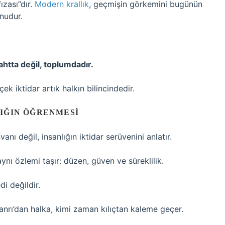
fızası”dır.
Modern krallık
, geçmişin görkemini bugünün
nudur.
ahtta değil, toplumdadır.
çek iktidar artık halkın bilincindedir.
IĞIN ÖĞRENMESI
vanı değil, insanlığın iktidar serüvenini anlatır.
nı özlemi taşır: düzen, güven ve süreklilik.
i değildir.
nrı’dan halka, kimi zaman kılıçtan kaleme geçer.