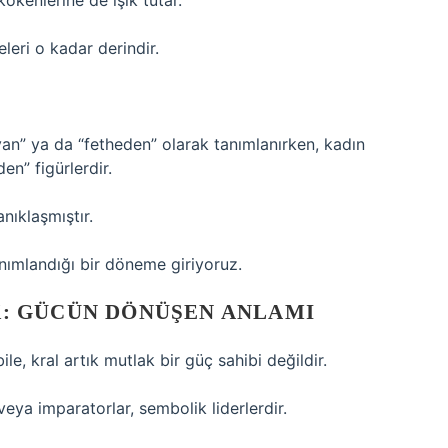
 kökenlerine de ışık tutar.
eleri o kadar derindir.
yan” ya da “fetheden” olarak tanımlanırken, kadın
den” figürlerdir.
nıklaşmıştır.
anımlandığı bir döneme giriyoruz.
: GÜCÜN DÖNÜŞEN ANLAMI
e, kral artık mutlak bir güç sahibi değildir.
 veya imparatorlar, sembolik liderlerdir.