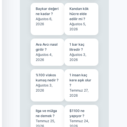
Baykar değeri
Kandan kök
ne kadar ?
hücre elde
Ağustos 6,
edilir mi ?
2026
Ağustos 5,
2026
Ava Avcı nasıl
1 bar kaç
girilir ?
litredir ?
Ağustos 4,
Ağustos 3,
2026
2026
%100 viskos
1 insan kaç
kumaş nedir ?
kere aşık olur
Ağustos 3,
?
2026
Temmuz 27,
2026
Ilga ve mülga
$1100 ne
ne demek ?
yapıyor ?
Temmuz 25,
Temmuz 24,
2026
2026