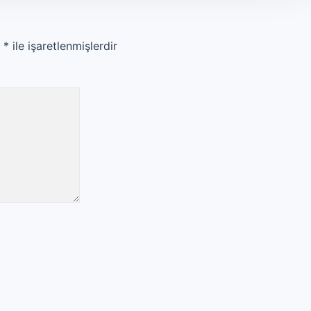
r
*
ile işaretlenmişlerdir