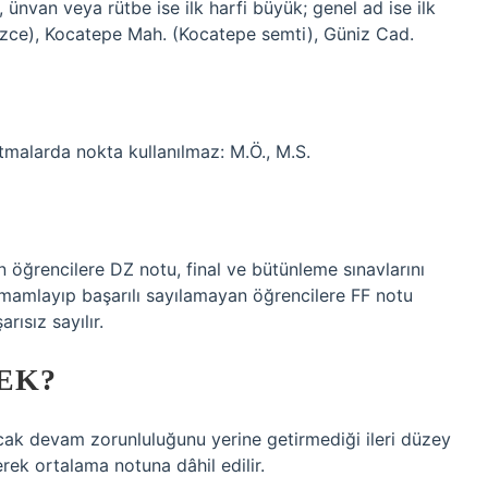
ünvan veya rütbe ise ilk harfi büyük; genel ad ise ilk
gilizce), Kocatepe Mah. (Kocatepe semti), Güniz Cad.
altmalarda nokta kullanılmaz: M.Ö., M.S.
 öğrencilere DZ notu, final ve bütünleme sınavlarını
mamlayıp başarılı sayılamayan öğrencilere FF notu
rısız sayılır.
EK?
cak devam zorunluluğunu yerine getirmediği ileri düzey
erek ortalama notuna dâhil edilir.