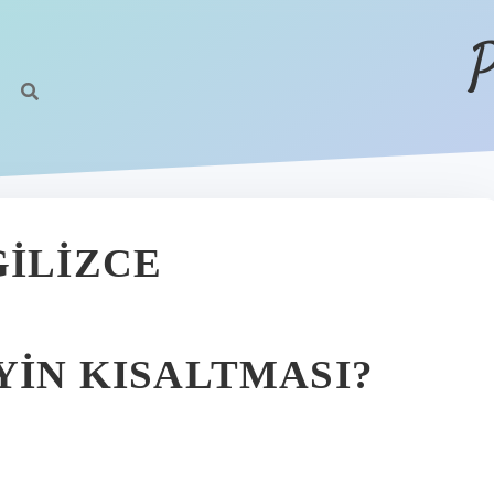
P
GILIZCE
YIN KISALTMASI?