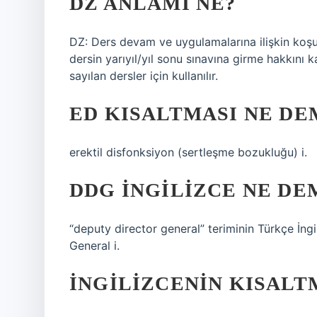
DZ ANLAMI NE?
DZ: Ders devam ve uygulamalarına ilişkin koşu
dersin yarıyıl/yıl sonu sınavına girme hakkını k
sayılan dersler için kullanılır.
ED KISALTMASI NE DE
erektil disfonksiyon (sertleşme bozukluğu) i.
DDG INGILIZCE NE DE
“deputy director general” teriminin Türkçe İng
General i.
İNGILIZCENIN KISALT