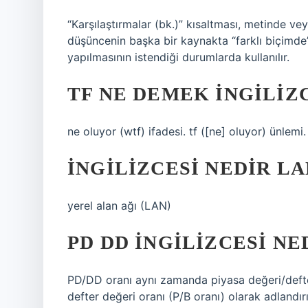
“Karşılaştırmalar (bk.)” kısaltması, metinde ve
düşüncenin başka bir kaynakta “farklı biçimde”
yapılmasının istendiği durumlarda kullanılır.
TF NE DEMEK INGILIZ
ne oluyor (wtf) ifadesi. tf ([ne] oluyor) ünlemi.
İNGILIZCESI NEDIR LA
yerel alan ağı (LAN)
PD DD INGILIZCESI NE
PD/DD oranı aynı zamanda piyasa değeri/defter 
defter değeri oranı (P/B oranı) olarak adlandırıl