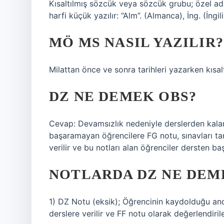
Kısaltılmış sözcük veya sözcük grubu; özel ad, 
harfi küçük yazılır: “Alm”. (Almanca), İng. (İn
MÖ MS NASIL YAZILIR?
Milattan önce ve sonra tarihleri ​​yazarken kıs
DZ NE DEMEK OBS?
Cevap: Devamsızlık nedeniyle derslerden kalan
başaramayan öğrencilere FG notu, sınavları ta
verilir ve bu notları alan öğrenciler dersten başa
NOTLARDA DZ NE DEM
1) DZ Notu (eksik); Öğrencinin kaydolduğu an
derslere verilir ve FF notu olarak değerlendiril