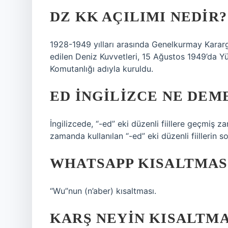
DZ KK AÇILIMI NEDIR?
1928-1949 yılları arasında Genelkurmay Kararga
edilen Deniz Kuvvetleri, 15 Ağustos 1949’da Yük
Komutanlığı adıyla kuruldu.
ED INGILIZCE NE DEM
İngilizcede, “-ed” eki düzenli fiillere geçmiş z
zamanda kullanılan “-ed” eki düzenli fiillerin s
WHATSAPP KISALTMASI
“Wu”nun (n’aber) kısaltması.
KARŞ NEYIN KISALTMA