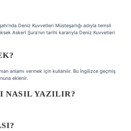
hı’nda Deniz Kuvvetleri Müsteşarlığı adıyla temsil
sek Askerî Şura’nın tarihi kararıyla Deniz Kuvvetleri
EK?
aman anlamı vermek için kullanılır. Bu İngilizce geçmiş
onuna eklenir.
 NASIL YAZILIR?
SI?