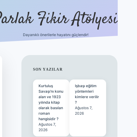
arlak Fikir Atölyesi
Dayanıklı önerilerle hayatını güçlendir!
ilbet casino
SIDEBAR
SON YAZILAR
Kurtuluş
Işbaşı eğitim
Savaşı’nı konu
yöntemleri
alan ve 1923
kimlere verilir
yılında kitap
?
olarak basılan
Ağustos 7,
roman
2026
hangisidir ?
Ağustos 7,
2026