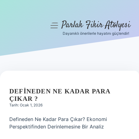
Parlak Fikir Atölyesi
menüyü
aç
Dayanıklı önerilerle hayatını güçlendir!
Anasayfa
Gizlilik Politikası
Yasal Uyarı
Hakkımızda
DEFINEDEN NE KADAR PARA
ÇIKAR ?
Tarih: Ocak 1, 2026
Defineden Ne Kadar Para Çıkar? Ekonomi
Perspektifinden Derinlemesine Bir Analiz