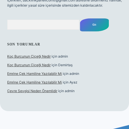
içerikleri,
backlinkpanelicomtr@gmail.com
adresine bildirmeniz halinde,
ilgili içerikler yasal süre içerisinde sitemizden kaldırılacaktır.
Arama
SON YORUMLAR
Koç Burcunun Çiçeği Nedir
için
admin
Koç Burcunun Çiçeği Nedir
için
Demirtaş
Emrine Çek Hamiline Yazılabilir Mi
için
admin
Emrine Çek Hamiline Yazılabilir Mi
için
Ayaz
Çevre Sevgisi Neden Önemlidir
için
admin
o