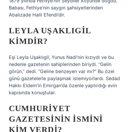
1879 yılında Fethiye’nin Seydiler köyünde doğdu.
Babası, Fethiye’nin saygın şahsiyetlerinden
Abalızade Halil Efendi’dir.
LEYLA UŞAKLIGIL
KIMDIR?
Eşi Leyla Uşaklıgil, Yunus Nadi’nin kızıydı ve bu
nedenle gazetenin sahiplerinden biriydi. “Gelin
görün,” dedi. “Geline benzeyen var mı?” Bu özel
günü gazetelerle paylaşmak istemiyorlardı. Sedad
Hakkı Eldem’in Emirgan’da özenle yaptırdığı evin
kapısında konuştular.
CUMHURIYET
GAZETESININ ISMINI
KIM VERDI?