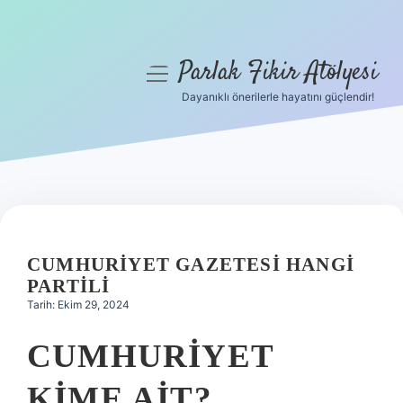
Parlak Fikir Atölyesi
menüyü
aç
Dayanıklı önerilerle hayatını güçlendir!
Anasayfa
Gizlilik Politikası
Yasal Uyarı
Hakkımızda
CUMHURIYET GAZETESI HANGI
PARTILI
Tarih: Ekim 29, 2024
CUMHURIYET
KIME AIT?