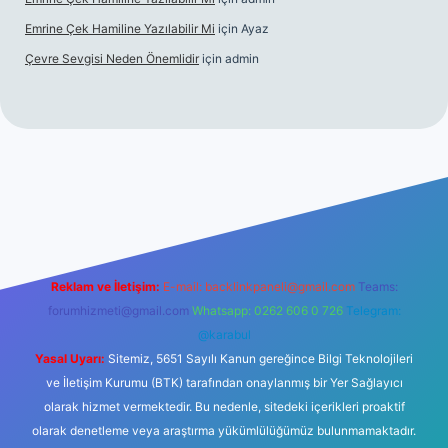
Emrine Çek Hamiline Yazılabilir Mi
için
Ayaz
Çevre Sevgisi Neden Önemlidir
için
admin
lbet casino
Reklam ve İletişim:
E-mail:
backlinkpaneli@gmail.com
Teams:
forumhizmeti@gmail.com
Whatsapp: 0262 606 0 726
Telegram:
@karabul
Yasal Uyarı:
Sitemiz, 5651 Sayılı Kanun gereğince Bilgi Teknolojileri
ve İletişim Kurumu (BTK) tarafından onaylanmış bir Yer Sağlayıcı
olarak hizmet vermektedir. Bu nedenle, sitedeki içerikleri proaktif
olarak denetleme veya araştırma yükümlülüğümüz bulunmamaktadır.