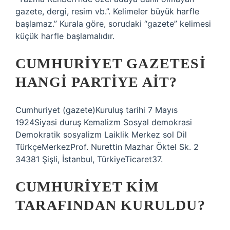
gazete, dergi, resim vb.”. Kelimeler büyük harfle
başlamaz.” Kurala göre, sorudaki “gazete” kelimesi
küçük harfle başlamalıdır.
CUMHURIYET GAZETESI
HANGI PARTIYE AIT?
Cumhuriyet (gazete)Kuruluş tarihi 7 Mayıs
1924Siyasi duruş Kemalizm Sosyal demokrasi
Demokratik sosyalizm Laiklik Merkez sol Dil
TürkçeMerkezProf. Nurettin Mazhar Öktel Sk. 2
34381 Şişli, İstanbul, TürkiyeTicaret37.
CUMHURIYET KIM
TARAFINDAN KURULDU?