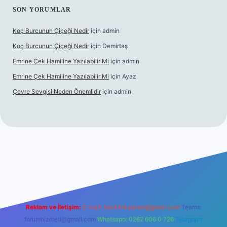
SON YORUMLAR
Koç Burcunun Çiçeği Nedir
için
admin
Koç Burcunun Çiçeği Nedir
için
Demirtaş
Emrine Çek Hamiline Yazılabilir Mi
için
admin
Emrine Çek Hamiline Yazılabilir Mi
için
Ayaz
Çevre Sevgisi Neden Önemlidir
için
admin
lbet casino
Reklam ve İletişim:
E-mail:
backlinkpaneli@gmail.com
Teams:
forumhizmeti@gmail.com
Whatsapp: 0262 606 0 726
Telegram: