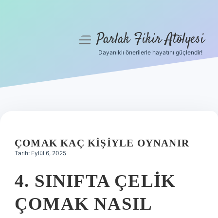
Parlak Fikir Atölyesi
menüyü
aç
Dayanıklı önerilerle hayatını güçlendir!
Anasayfa
Gizlilik Politikası
Yasal Uyarı
Hakkımızda
ÇOMAK KAÇ KIŞIYLE OYNANIR
Tarih: Eylül 6, 2025
4. SINIFTA ÇELIK
ÇOMAK NASIL