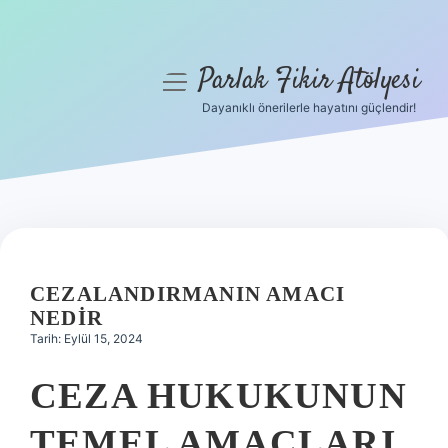
Parlak Fikir Atölyesi
menüyü
aç
Dayanıklı önerilerle hayatını güçlendir!
Anasayfa
Gizlilik Politikası
Yasal Uyarı
Hakkımızda
CEZALANDIRMANIN AMACI
NEDIR
Tarih: Eylül 15, 2024
CEZA HUKUKUNUN
TEMEL AMAÇLARI