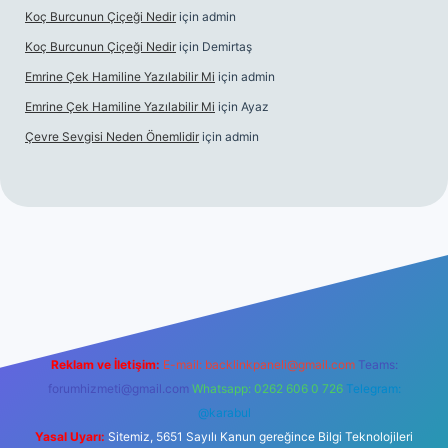
Koç Burcunun Çiçeği Nedir
için
admin
Koç Burcunun Çiçeği Nedir
için
Demirtaş
Emrine Çek Hamiline Yazılabilir Mi
için
admin
Emrine Çek Hamiline Yazılabilir Mi
için
Ayaz
Çevre Sevgisi Neden Önemlidir
için
admin
o
Reklam ve İletişim:
E-mail:
backlinkpaneli@gmail.com
Teams:
forumhizmeti@gmail.com
Whatsapp: 0262 606 0 726
Telegram:
@karabul
Yasal Uyarı:
Sitemiz, 5651 Sayılı Kanun gereğince Bilgi Teknolojileri