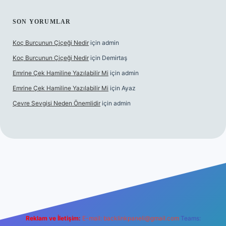
SON YORUMLAR
Koç Burcunun Çiçeği Nedir
için
admin
Koç Burcunun Çiçeği Nedir
için
Demirtaş
Emrine Çek Hamiline Yazılabilir Mi
için
admin
Emrine Çek Hamiline Yazılabilir Mi
için
Ayaz
Çevre Sevgisi Neden Önemlidir
için
admin
ilbet casino
Reklam ve İletişim:
E-mail:
backlinkpaneli@gmail.com
Teams: