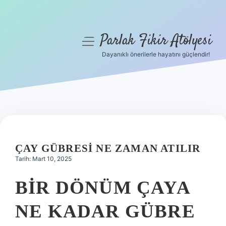
Parlak Fikir Atölyesi
menüyü
aç
Dayanıklı önerilerle hayatını güçlendir!
Anasayfa
Gizlilik Politikası
Yasal Uyarı
Hakkımızda
ÇAY GÜBRESI NE ZAMAN ATILIR
Tarih: Mart 10, 2025
BIR DÖNÜM ÇAYA
NE KADAR GÜBRE