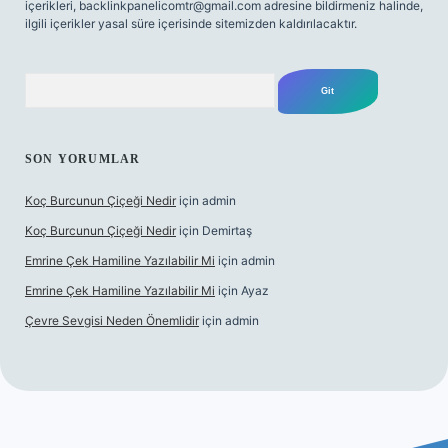
içerikleri,
backlinkpanelicomtr@gmail.com
adresine bildirmeniz halinde,
ilgili içerikler yasal süre içerisinde sitemizden kaldırılacaktır.
Arama
SON YORUMLAR
Koç Burcunun Çiçeği Nedir
için
admin
Koç Burcunun Çiçeği Nedir
için
Demirtaş
Emrine Çek Hamiline Yazılabilir Mi
için
admin
Emrine Çek Hamiline Yazılabilir Mi
için
Ayaz
Çevre Sevgisi Neden Önemlidir
için
admin