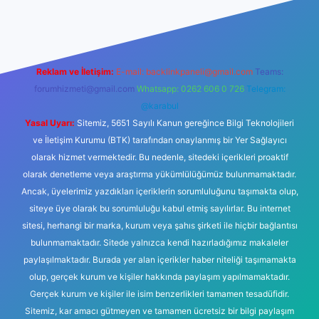
lbet casino
Reklam ve İletişim:
E-mail:
backlinkpaneli@gmail.com
Teams:
forumhizmeti@gmail.com
Whatsapp: 0262 606 0 726
Telegram:
@karabul
Yasal Uyarı:
Sitemiz, 5651 Sayılı Kanun gereğince Bilgi Teknolojileri
ve İletişim Kurumu (BTK) tarafından onaylanmış bir Yer Sağlayıcı
olarak hizmet vermektedir. Bu nedenle, sitedeki içerikleri proaktif
olarak denetleme veya araştırma yükümlülüğümüz bulunmamaktadır.
Ancak, üyelerimiz yazdıkları içeriklerin sorumluluğunu taşımakta olup,
siteye üye olarak bu sorumluluğu kabul etmiş sayılırlar. Bu internet
sitesi, herhangi bir marka, kurum veya şahıs şirketi ile hiçbir bağlantısı
bulunmamaktadır. Sitede yalnızca kendi hazırladığımız makaleler
paylaşılmaktadır. Burada yer alan içerikler haber niteliği taşımamakta
olup, gerçek kurum ve kişiler hakkında paylaşım yapılmamaktadır.
Gerçek kurum ve kişiler ile isim benzerlikleri tamamen tesadüfidir.
Sitemiz, kar amacı gütmeyen ve tamamen ücretsiz bir bilgi paylaşım