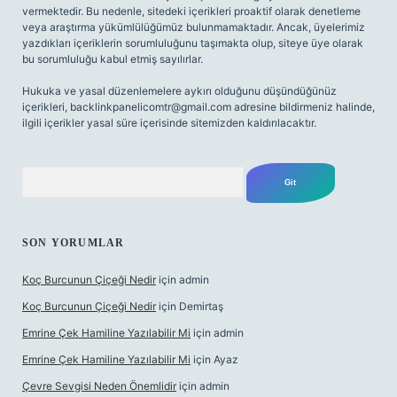
vermektedir. Bu nedenle, sitedeki içerikleri proaktif olarak denetleme
veya araştırma yükümlülüğümüz bulunmamaktadır. Ancak, üyelerimiz
yazdıkları içeriklerin sorumluluğunu taşımakta olup, siteye üye olarak
bu sorumluluğu kabul etmiş sayılırlar.
Hukuka ve yasal düzenlemelere aykırı olduğunu düşündüğünüz
içerikleri,
backlinkpanelicomtr@gmail.com
adresine bildirmeniz halinde,
ilgili içerikler yasal süre içerisinde sitemizden kaldırılacaktır.
Arama
SON YORUMLAR
Koç Burcunun Çiçeği Nedir
için
admin
Koç Burcunun Çiçeği Nedir
için
Demirtaş
Emrine Çek Hamiline Yazılabilir Mi
için
admin
Emrine Çek Hamiline Yazılabilir Mi
için
Ayaz
Çevre Sevgisi Neden Önemlidir
için
admin