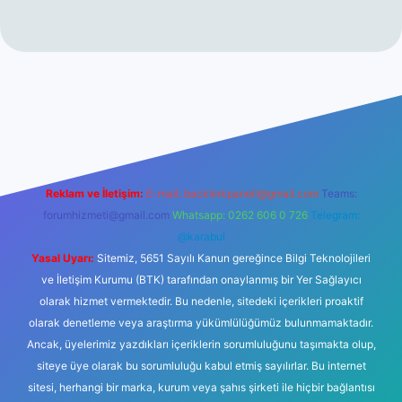
ilbet casino
Reklam ve İletişim:
E-mail:
backlinkpaneli@gmail.com
Teams:
forumhizmeti@gmail.com
Whatsapp: 0262 606 0 726
Telegram:
@karabul
Yasal Uyarı:
Sitemiz, 5651 Sayılı Kanun gereğince Bilgi Teknolojileri
ve İletişim Kurumu (BTK) tarafından onaylanmış bir Yer Sağlayıcı
olarak hizmet vermektedir. Bu nedenle, sitedeki içerikleri proaktif
olarak denetleme veya araştırma yükümlülüğümüz bulunmamaktadır.
Ancak, üyelerimiz yazdıkları içeriklerin sorumluluğunu taşımakta olup,
siteye üye olarak bu sorumluluğu kabul etmiş sayılırlar. Bu internet
sitesi, herhangi bir marka, kurum veya şahıs şirketi ile hiçbir bağlantısı