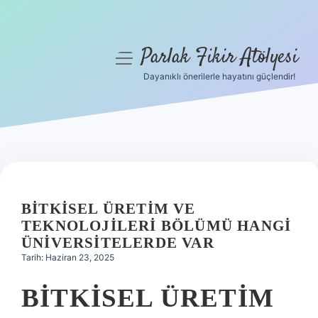
Parlak Fikir Atölyesi
menüyü
aç
Dayanıklı önerilerle hayatını güçlendir!
Anasayfa
Gizlilik Politikası
Yasal Uyarı
Hakkımızda
BITKISEL ÜRETIM VE
TEKNOLOJILERI BÖLÜMÜ HANGI
ÜNIVERSITELERDE VAR
Tarih: Haziran 23, 2025
BITKISEL ÜRETIM