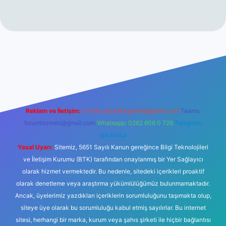
ilbet casino
Reklam ve İletişim:
E-mail:
backlinkpaneli@gmail.com
Teams:
forumhizmeti@gmail.com
Whatsapp: 0262 606 0 726
Telegram:
@karabul
Yasal Uyarı:
Sitemiz, 5651 Sayılı Kanun gereğince Bilgi Teknolojileri
ve İletişim Kurumu (BTK) tarafından onaylanmış bir Yer Sağlayıcı
olarak hizmet vermektedir. Bu nedenle, sitedeki içerikleri proaktif
olarak denetleme veya araştırma yükümlülüğümüz bulunmamaktadır.
Ancak, üyelerimiz yazdıkları içeriklerin sorumluluğunu taşımakta olup,
siteye üye olarak bu sorumluluğu kabul etmiş sayılırlar. Bu internet
sitesi, herhangi bir marka, kurum veya şahıs şirketi ile hiçbir bağlantısı