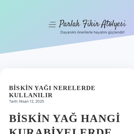
Parlak Fikir Atölyesi
menüyü
aç
Dayanıklı önerilerle hayatını güçlendir!
Anasayfa
Gizlilik Politikası
Yasal Uyarı
Hakkımızda
BISKIN YAĞI NERELERDE
KULLANILIR
Tarih: Nisan 12, 2025
BISKIN YAĞ HANGI
KURABIYELERDE