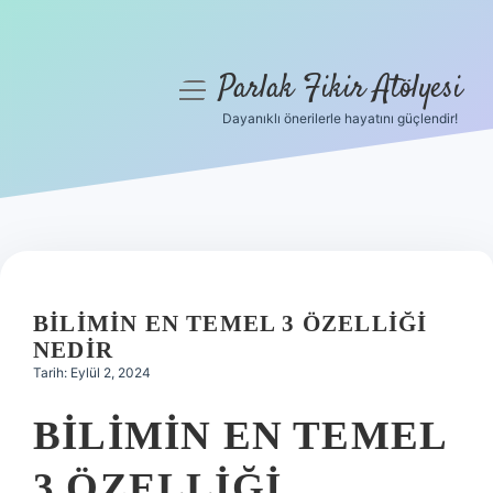
Parlak Fikir Atölyesi
menüyü
aç
Dayanıklı önerilerle hayatını güçlendir!
Anasayfa
Gizlilik Politikası
Yasal Uyarı
Hakkımızda
BILIMIN EN TEMEL 3 ÖZELLIĞI
NEDIR
Tarih: Eylül 2, 2024
BILIMIN EN TEMEL
3 ÖZELLIĞI