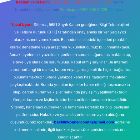
Reklam ve İletişim:
E-mail:
backlinkpaneli@gmail.com
Teams:
forumhizmeti@gmail.com
Whatsapp: 0262 606 0 726
Telegram:
@karabul
Yasal Uyarı:
Sitemiz, 5651 Sayılı Kanun gereğince Bilgi Teknolojileri
ve İletişim Kurumu (BTK) tarafından onaylanmış bir Yer Sağlayıcı
olarak hizmet vermektedir. Bu nedenle, sitedeki içerikleri proaktif
olarak denetleme veya araştırma yükümlülüğümüz bulunmamaktadır.
Ancak, üyelerimiz yazdıkları içeriklerin sorumluluğunu taşımakta olup,
siteye üye olarak bu sorumluluğu kabul etmiş sayılırlar. Bu internet
sitesi, herhangi bir marka, kurum veya şahıs şirketi ile hiçbir bağlantısı
bulunmamaktadır. Sitede yalnızca kendi hazırladığımız makaleler
paylaşılmaktadır. Burada yer alan içerikler haber niteliği taşımamakta
olup, gerçek kurum ve kişiler hakkında paylaşım yapılmamaktadır.
Gerçek kurum ve kişiler ile isim benzerlikleri tamamen tesadüfidir.
Sitemiz, kar amacı gütmeyen ve tamamen ücretsiz bir bilgi paylaşım
platformudur. Hukuka ve yasal düzenlemelere aykırı olduğunu
düşündüğünüz içerikleri,
backlinkpanelicomtr@gmail.com
adresine
bildirmeniz halinde, ilgili içerikler yasal süre içerisinde sitemizden
kaldırılacaktır.