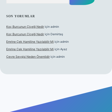
SON YORUMLAR
Koç Burcunun Çiçeği Nedir
için
admin
Koç Burcunun Çiçeği Nedir
için
Demirtaş
Emrine Çek Hamiline Yazılabilir Mi
için
admin
Emrine Çek Hamiline Yazılabilir Mi
için
Ayaz
Çevre Sevgisi Neden Önemlidir
için
admin
sino