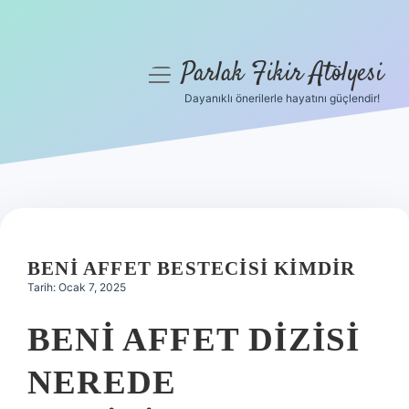
Parlak Fikir Atölyesi
menüyü
aç
Dayanıklı önerilerle hayatını güçlendir!
Anasayfa
Gizlilik Politikası
Yasal Uyarı
Hakkımızda
BENI AFFET BESTECISI KIMDIR
Tarih: Ocak 7, 2025
BENI AFFET DIZISI
NEREDE