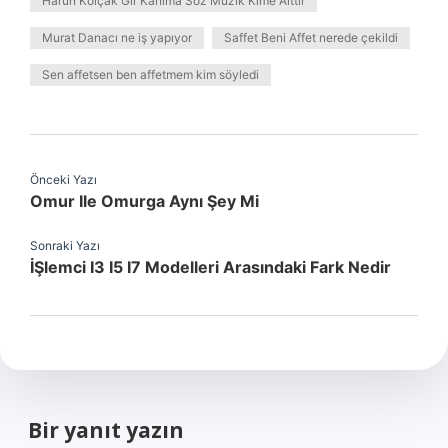
Harun Kolçak Gir Kanıma Söz Müzik Kime Aittir
Murat Danacı ne iş yapıyor
Saffet Beni Affet nerede çekildi
Sen affetsen ben affetmem kim söyledi
Önceki Yazı
Omur Ile Omurga Aynı Şey Mi
Sonraki Yazı
İŞlemci I3 I5 I7 Modelleri Arasındaki Fark Nedir
Bir yanıt yazın