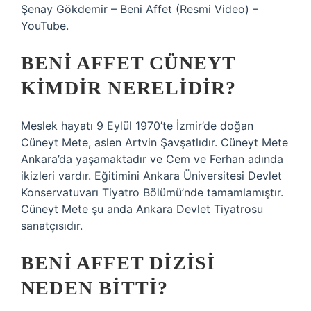
Şenay Gökdemir – Beni Affet (Resmi Video) –
YouTube.
BENI AFFET CÜNEYT
KIMDIR NERELIDIR?
Meslek hayatı 9 Eylül 1970’te İzmir’de doğan
Cüneyt Mete, aslen Artvin Şavşatlıdır. Cüneyt Mete
Ankara’da yaşamaktadır ve Cem ve Ferhan adında
ikizleri vardır. Eğitimini Ankara Üniversitesi Devlet
Konservatuvarı Tiyatro Bölümü’nde tamamlamıştır.
Cüneyt Mete şu anda Ankara Devlet Tiyatrosu
sanatçısıdır.
BENI AFFET DIZISI
NEDEN BITTI?