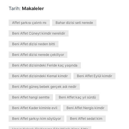
Tarih:
Makaleler
Affet şarkısı çalıntı mı
Bahar dizisi seti nerede
Beni Affet Cüneyt kimdir nerelidir
Beni Affet dizisi neden bitti
Beni Affet dizisi nerede çekiliyor
Beni Affet dizisindeki Feride kaç yaşında
Beni Affet dizisindeki Kemal kimdir
Beni Affet Eylül kimdir
Beni Affet güneş bebek gerçek adı nedir
Beni Affet hangi semtte
Beni Affet kaç yıl sürdü
Beni Affet Kader kiminle evli
Beni Affet Nergis kimdir
Beni Affet şarkıyı kim söylüyor
Beni Affet sedat kim