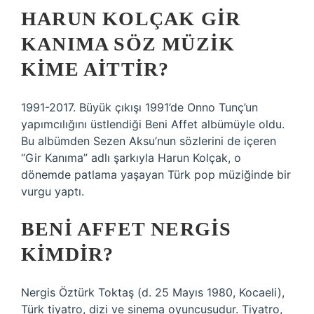
HARUN KOLÇAK GIR
KANIMA SÖZ MÜZIK
KIME AITTIR?
1991-2017. Büyük çıkışı 1991’de Onno Tunç’un
yapımcılığını üstlendiği Beni Affet albümüyle oldu.
Bu albümden Sezen Aksu’nun sözlerini de içeren
“Gir Kanıma” adlı şarkıyla Harun Kolçak, o
dönemde patlama yaşayan Türk pop müziğinde bir
vurgu yaptı.
BENI AFFET NERGIS
KIMDIR?
Nergis Öztürk Toktaş (d. 25 Mayıs 1980, Kocaeli),
Türk tiyatro, dizi ve sinema oyuncusudur. Tiyatro,