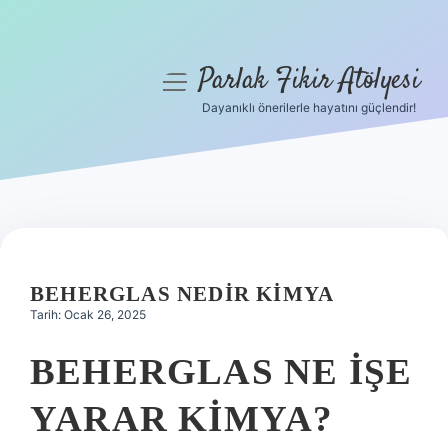
Parlak Fikir Atölyesi
menüyü
aç
Dayanıklı önerilerle hayatını güçlendir!
Anasayfa
Gizlilik Politikası
Yasal Uyarı
Hakkımızda
BEHERGLAS NEDIR KIMYA
Tarih: Ocak 26, 2025
BEHERGLAS NE IŞE
YARAR KIMYA?