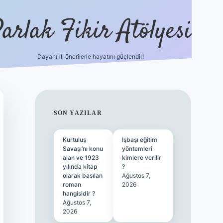
arlak Fikir Atölyesi
Dayanıklı önerilerle hayatını güçlendir!
ilbet casino
SIDEBAR
SON YAZILAR
Kurtuluş
Işbaşı eğitim
Savaşı’nı konu
yöntemleri
alan ve 1923
kimlere verilir
yılında kitap
?
olarak basılan
Ağustos 7,
roman
2026
hangisidir ?
Ağustos 7,
2026