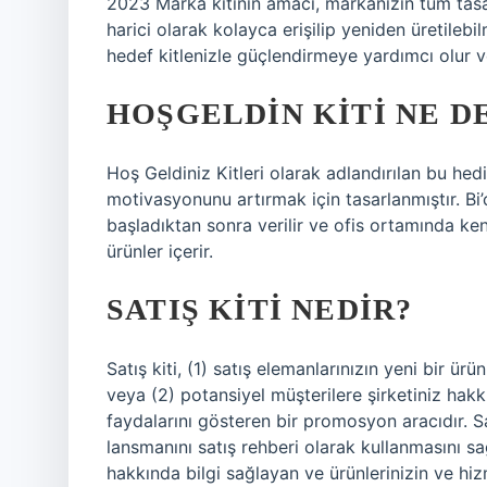
2023 Marka kitinin amacı, markanızın tüm tasar
harici olarak kolayca erişilip yeniden üretilebilm
hedef kitlenizle güçlendirmeye yardımcı olur 
HOŞGELDIN KITI NE 
Hoş Geldiniz Kitleri olarak adlandırılan bu hed
motivasyonunu artırmak için tasarlanmıştır. Bi’ç
başladıktan sonra verilir ve ofis ortamında ke
ürünler içerir.
SATIŞ KITI NEDIR?
Satış kiti, (1) satış elemanlarınızın yeni bir ü
veya (2) potansiyel müşterilere şirketiniz hakk
faydalarını gösteren bir promosyon aracıdır. Sat
lansmanını satış rehberi olarak kullanmasını sa
hakkında bilgi sağlayan ve ürünlerinizin ve hi