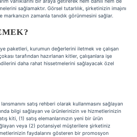
ım varlıklarını bir araya getirerek hem dahili hem de
elerini sağlamaktır. Görsel tutarlılık, şirketinizin imajını
ve markanızın zamanla tanıdık görünmesini sağlar.
DEMEK?
iye paketleri, kurumun değerlerini iletmek ve çalışan
okası tarafından hazırlanan kitler, çalışanlara işe
ndilerini daha rahat hissetmelerini sağlayacak özel
rün lansmanını satış rehberi olarak kullanmasını sağlayan
ında bilgi sağlayan ve ürünlerinizin ve hizmetlerinizin
ış kiti, (1) satış elemanlarınızın yeni bir ürün
ğlayan veya (2) potansiyel müşterilere şirketiniz
zmetlerinizin faydalarını gösteren bir promosyon