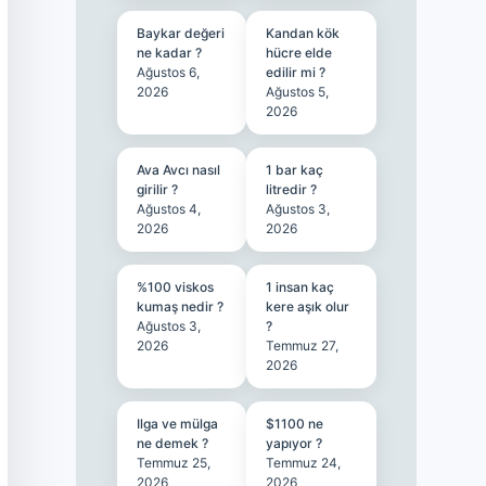
Baykar değeri
Kandan kök
ne kadar ?
hücre elde
Ağustos 6,
edilir mi ?
2026
Ağustos 5,
2026
Ava Avcı nasıl
1 bar kaç
girilir ?
litredir ?
Ağustos 4,
Ağustos 3,
2026
2026
%100 viskos
1 insan kaç
kumaş nedir ?
kere aşık olur
Ağustos 3,
?
2026
Temmuz 27,
2026
Ilga ve mülga
$1100 ne
ne demek ?
yapıyor ?
Temmuz 25,
Temmuz 24,
2026
2026