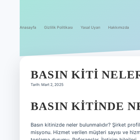
Anasayfa
Gizlilik Politikası
Yasal Uyarı
Hakkımızda
BASIN KITI NELE
Tarih: Mart 2, 2025
BASIN KITINDE N
Basın kitinizde neler bulunmalıdır? Şirket profil
misyonu. Hizmet verilen müşteri sayısı ve hizmetl
toplama durumu. Referanslar. İletişim bilgileri.