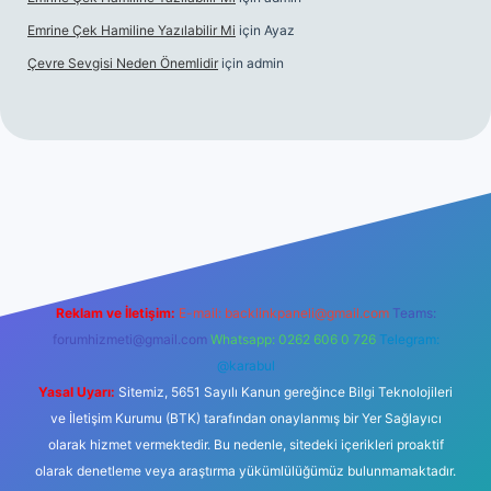
Emrine Çek Hamiline Yazılabilir Mi
için
Ayaz
Çevre Sevgisi Neden Önemlidir
için
admin
casino
Reklam ve İletişim:
E-mail:
backlinkpaneli@gmail.com
Teams:
forumhizmeti@gmail.com
Whatsapp: 0262 606 0 726
Telegram:
@karabul
Yasal Uyarı:
Sitemiz, 5651 Sayılı Kanun gereğince Bilgi Teknolojileri
ve İletişim Kurumu (BTK) tarafından onaylanmış bir Yer Sağlayıcı
olarak hizmet vermektedir. Bu nedenle, sitedeki içerikleri proaktif
olarak denetleme veya araştırma yükümlülüğümüz bulunmamaktadır.