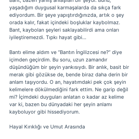
Bant, bazen yanlış anlaşılan bir şeydi. Bunu,
yaşadığım duygusal karmaşalarda da sıkça fark
ediyordum. Bir şeye yapıştırdığınızda, artık o şey
orada kalır, fakat içindeki boşluklar kaybolmaz.
Bant, kaybolan şeyleri saklayabilirdi ama onları
iyileştiremezdi. Tıpkı hayat gibi…
Bantı elime aldım ve “Bantın İngilizcesi ne?” diye
içimden geçirdim. Bu soru, uzun zamandır
düşündüğüm bir şeyin yankısıydı. Bir anlık, basit bir
merak gibi gözükse de, bende biraz daha derin bir
anlam taşıyordu. O an, hayatımdaki pek çok şeyin
kelimelere dökülmediğini fark ettim. Ne garip değil
mi? İçimdeki duyguları anlatan o kadar az kelime
var ki, bazen bu dünyadaki her şeyin anlamı
kayboluyor gibi hissediyorum.
Hayal Kırıklığı ve Umut Arasında