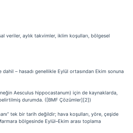
 veriler, aylık takvimler, iklim koşulları, bölgesel
 dahil – hasadı genellikle Eylül ortasından Ekim sonuna
(örneğin Aesculus hippocastanum) için de kaynaklarda,
belirtilmiş durumda. ([BMF Çözümler][2])
ı” tek bir tarih değildir; hava koşulları, yöre, çeşide
 Marmara bölgesinde Eylül–Ekim arası toplama