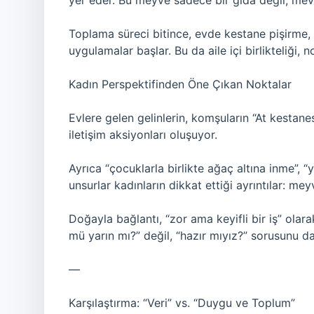
yer eder. Bu meyve sadece bir gıda değil, mevsi
Toplama süreci bitince, evde kestane pişirme
uygulamalar başlar. Bu da aile içi birlikteliği, no
Kadın Perspektifinden Öne Çıkan Noktalar
Evlere gelen gelinlerin, komşuların “At kestane
iletişim aksiyonları oluşuyor.
Ayrıca “çocuklarla birlikte ağaç altına inme”, 
unsurlar kadınların dikkat ettiği ayrıntılar: me
Doğayla bağlantı, “zor ama keyifli bir iş” ol
mü yarın mı?” değil, “hazır mıyız?” sorusunu da
—
Karşılaştırma: “Veri” vs. “Duygu ve Toplum”