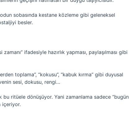
mlerin geçişini hatırlatan bir duygu taşıyıcısıdır.
, odun sobasında kestane közleme gibi geleneksel
staljiyi besler.
si zamanı” ifadesiyle hazırlık yapması, paylaşılması gibi
“yerden toplama”, “kokusu”, “kabuk kırma” gibi duyusal
yvenin sesi, dokusu, rengi…
arak bu ritüele dönüşüyor. Yani zamanlama sadece “bugün
 içeriyor.