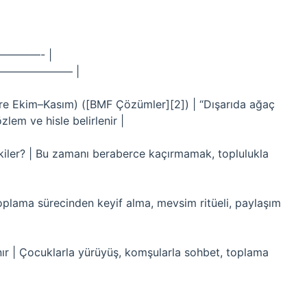
———- |
—————– |
re Ekim–Kasım) ([BMF Çözümler][2]) | “Dışarıda ağaç
lem ve hisle belirlenir |
tkiler? | Bu zamanı beraberce kaçırmamak, toplulukla
oplama sürecinden keyif alma, mevsim ritüeli, paylaşım
ınır | Çocuklarla yürüyüş, komşularla sohbet, toplama