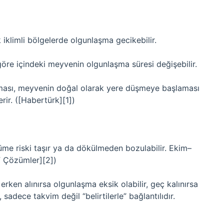
iklimli bölgelerde olgunlaşma gecikebilir.
öre içindeki meyvenin olgunlaşma süresi değişebilir.
ılması, meyvenin doğal olarak yere düşmeye başlaması
ir. ([Habertürk][1])
e riski taşır ya da dökülmeden bozulabilir. Ekim–
F Çözümler][2])
erken alınırsa olgunlaşma eksik olabilir, geç kalınırsa
sadece takvim değil “belirtilerle” bağlantılıdır.