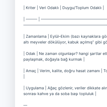
| Kriter | Veri Odaklı | Duygu/Toplum Odaklı |
| ——— | ——————————————————
———————————————————————
| Zamanlama | Eylül–Ekim (bazı kaynaklara gö
altı meyveler dökülüyor, kabuk açılmış” gibi göz
| Odak | Ne zaman olgunlaşır? hangi şartlar e
paylaşmak, doğayla bağ kurmak |
| Amaç | Verim, kalite, doğru hasat zamanı | T
|
| Uygulama | Ağaç gözlenir, veriler dikkate al
sonrası kahve ya da soba başı topluluk |
—