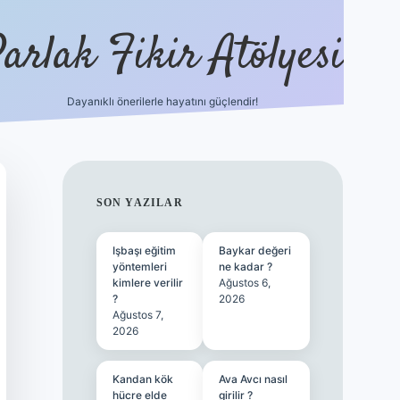
arlak Fikir Atölyesi
Dayanıklı önerilerle hayatını güçlendir!
ilbet casino
SIDEBAR
SON YAZILAR
Işbaşı eğitim
Baykar değeri
yöntemleri
ne kadar ?
kimlere verilir
Ağustos 6,
?
2026
Ağustos 7,
2026
Kandan kök
Ava Avcı nasıl
hücre elde
girilir ?