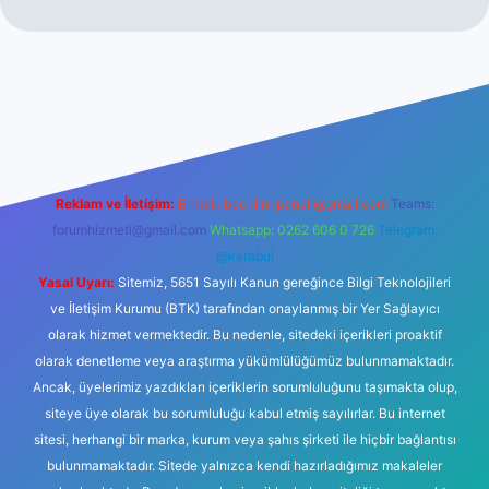
no
Reklam ve İletişim:
E-mail:
backlinkpaneli@gmail.com
Teams:
forumhizmeti@gmail.com
Whatsapp: 0262 606 0 726
Telegram:
@karabul
Yasal Uyarı:
Sitemiz, 5651 Sayılı Kanun gereğince Bilgi Teknolojileri
ve İletişim Kurumu (BTK) tarafından onaylanmış bir Yer Sağlayıcı
olarak hizmet vermektedir. Bu nedenle, sitedeki içerikleri proaktif
olarak denetleme veya araştırma yükümlülüğümüz bulunmamaktadır.
Ancak, üyelerimiz yazdıkları içeriklerin sorumluluğunu taşımakta olup,
siteye üye olarak bu sorumluluğu kabul etmiş sayılırlar. Bu internet
sitesi, herhangi bir marka, kurum veya şahıs şirketi ile hiçbir bağlantısı
bulunmamaktadır. Sitede yalnızca kendi hazırladığımız makaleler