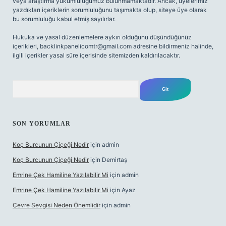
veya araştırma yükümlülüğümüz bulunmamaktadır. Ancak, üyelerimiz
yazdıkları içeriklerin sorumluluğunu taşımakta olup, siteye üye olarak
bu sorumluluğu kabul etmiş sayılırlar.
Hukuka ve yasal düzenlemelere aykırı olduğunu düşündüğünüz
içerikleri,
backlinkpanelicomtr@gmail.com
adresine bildirmeniz halinde,
ilgili içerikler yasal süre içerisinde sitemizden kaldırılacaktır.
Arama
SON YORUMLAR
Koç Burcunun Çiçeği Nedir
için
admin
Koç Burcunun Çiçeği Nedir
için
Demirtaş
Emrine Çek Hamiline Yazılabilir Mi
için
admin
Emrine Çek Hamiline Yazılabilir Mi
için
Ayaz
Çevre Sevgisi Neden Önemlidir
için
admin