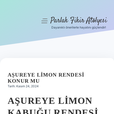
Parlak Fikir Atölyesi
menüyü
aç
Dayanıklı önerilerle hayatını güçlendir!
Anasayfa
Gizlilik Politikası
Yasal Uyarı
Hakkımızda
AŞUREYE LIMON RENDESI
KONUR MU
Tarih: Kasım 24, 2024
AŞUREYE LIMON
KABUĞU RENDESI