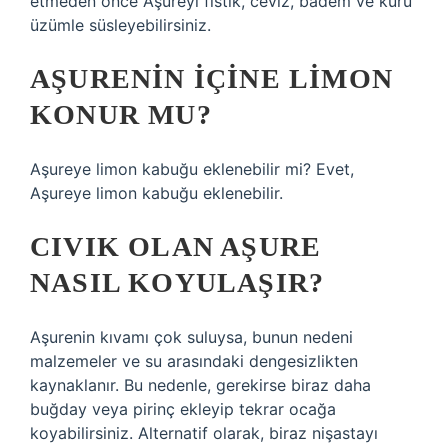
etmeden önce Aşureyi fıstık, ceviz, badem ve kuru
üzümle süsleyebilirsiniz.
AŞURENIN IÇINE LIMON
KONUR MU?
Aşureye limon kabuğu eklenebilir mi? Evet,
Aşureye limon kabuğu eklenebilir.
CIVIK OLAN AŞURE
NASIL KOYULAŞIR?
Aşurenin kıvamı çok suluysa, bunun nedeni
malzemeler ve su arasındaki dengesizlikten
kaynaklanır. Bu nedenle, gerekirse biraz daha
buğday veya pirinç ekleyip tekrar ocağa
koyabilirsiniz. Alternatif olarak, biraz nişastayı