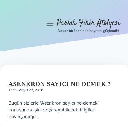
Parlak Fikir Atölyesi
menüyü
aç
Dayanıklı önerilerle hayatını güçlendir!
Anasayfa
Gizlilik Politikası
Yasal Uyarı
Hakkımızda
ASENKRON SAYICI NE DEMEK ?
Tarih: Mayıs 23, 2026
Bugün sizlerle “Asenkron sayıcı ne demek”
konusunda işinize yarayabilecek bilgileri
paylaşacağız.