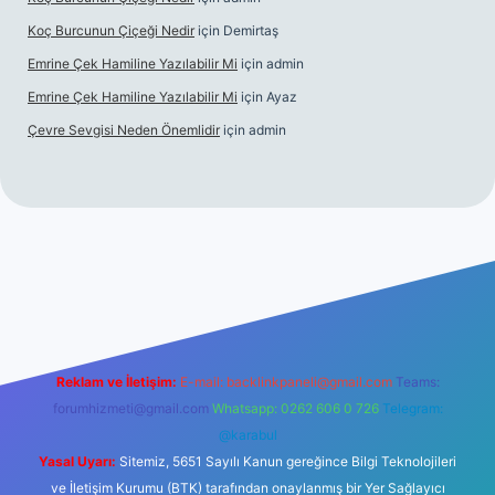
Koç Burcunun Çiçeği Nedir
için
Demirtaş
Emrine Çek Hamiline Yazılabilir Mi
için
admin
Emrine Çek Hamiline Yazılabilir Mi
için
Ayaz
Çevre Sevgisi Neden Önemlidir
için
admin
ino
Reklam ve İletişim:
E-mail:
backlinkpaneli@gmail.com
Teams:
forumhizmeti@gmail.com
Whatsapp: 0262 606 0 726
Telegram:
@karabul
Yasal Uyarı:
Sitemiz, 5651 Sayılı Kanun gereğince Bilgi Teknolojileri
ve İletişim Kurumu (BTK) tarafından onaylanmış bir Yer Sağlayıcı