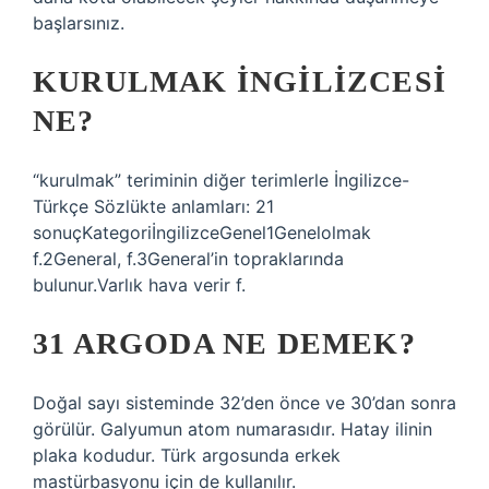
başlarsınız.
KURULMAK INGILIZCESI
NE?
“kurulmak” teriminin diğer terimlerle İngilizce-
Türkçe Sözlükte anlamları: 21
sonuçKategoriİngilizceGenel1Genelolmak
f.2General, f.3General’in topraklarında
bulunur.Varlık hava verir f.
31 ARGODA NE DEMEK?
Doğal sayı sisteminde 32’den önce ve 30’dan sonra
görülür. Galyumun atom numarasıdır. Hatay ilinin
plaka kodudur. Türk argosunda erkek
mastürbasyonu için de kullanılır.