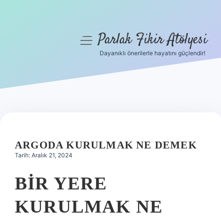
Parlak Fikir Atölyesi
menüyü
aç
Dayanıklı önerilerle hayatını güçlendir!
Anasayfa
Gizlilik Politikası
Yasal Uyarı
Hakkımızda
ARGODA KURULMAK NE DEMEK
Tarih: Aralık 21, 2024
BIR YERE
KURULMAK NE