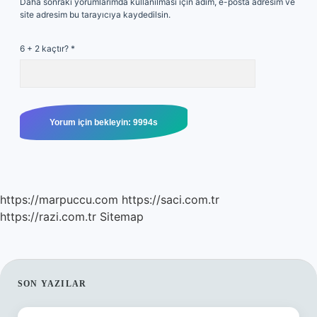
Daha sonraki yorumlarımda kullanılması için adım, e-posta adresim ve
site adresim bu tarayıcıya kaydedilsin.
6 + 2 kaçtır?
*
https://marpuccu.com
https://saci.com.tr
https://razi.com.tr
Sitemap
SIDEBAR
SON YAZILAR