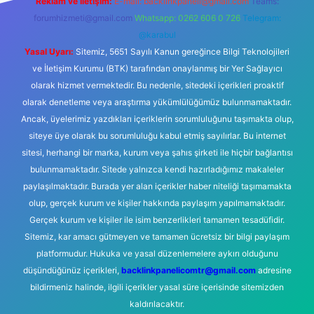
Reklam ve İletişim:
E-mail:
backlinkpaneli@gmail.com
Teams:
forumhizmeti@gmail.com
Whatsapp: 0262 606 0 726
Telegram:
@karabul
Yasal Uyarı:
Sitemiz, 5651 Sayılı Kanun gereğince Bilgi Teknolojileri
ve İletişim Kurumu (BTK) tarafından onaylanmış bir Yer Sağlayıcı
olarak hizmet vermektedir. Bu nedenle, sitedeki içerikleri proaktif
olarak denetleme veya araştırma yükümlülüğümüz bulunmamaktadır.
Ancak, üyelerimiz yazdıkları içeriklerin sorumluluğunu taşımakta olup,
siteye üye olarak bu sorumluluğu kabul etmiş sayılırlar. Bu internet
sitesi, herhangi bir marka, kurum veya şahıs şirketi ile hiçbir bağlantısı
bulunmamaktadır. Sitede yalnızca kendi hazırladığımız makaleler
paylaşılmaktadır. Burada yer alan içerikler haber niteliği taşımamakta
olup, gerçek kurum ve kişiler hakkında paylaşım yapılmamaktadır.
Gerçek kurum ve kişiler ile isim benzerlikleri tamamen tesadüfidir.
Sitemiz, kar amacı gütmeyen ve tamamen ücretsiz bir bilgi paylaşım
platformudur. Hukuka ve yasal düzenlemelere aykırı olduğunu
düşündüğünüz içerikleri,
backlinkpanelicomtr@gmail.com
adresine
bildirmeniz halinde, ilgili içerikler yasal süre içerisinde sitemizden
kaldırılacaktır.