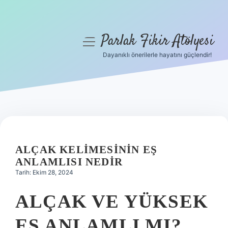
Parlak Fikir Atölyesi
menüyü
aç
Dayanıklı önerilerle hayatını güçlendir!
Anasayfa
Gizlilik Politikası
Yasal Uyarı
Hakkımızda
ALÇAK KELIMESININ EŞ
ANLAMLISI NEDIR
Tarih: Ekim 28, 2024
ALÇAK VE YÜKSEK
EŞ ANLAMLI MI?