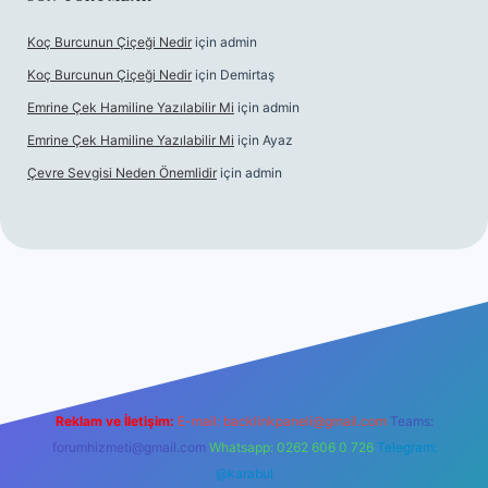
Koç Burcunun Çiçeği Nedir
için
admin
Koç Burcunun Çiçeği Nedir
için
Demirtaş
Emrine Çek Hamiline Yazılabilir Mi
için
admin
Emrine Çek Hamiline Yazılabilir Mi
için
Ayaz
Çevre Sevgisi Neden Önemlidir
için
admin
no
Reklam ve İletişim:
E-mail:
backlinkpaneli@gmail.com
Teams:
forumhizmeti@gmail.com
Whatsapp: 0262 606 0 726
Telegram:
@karabul