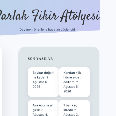
arlak Fikir Atölyesi
Dayanıklı önerilerle hayatını güçlendir!
ilbet casino
SIDEBAR
SON YAZILAR
Baykar değeri
Kandan kök
ne kadar ?
hücre elde
Ağustos 6,
edilir mi ?
2026
Ağustos 5,
2026
Ava Avcı nasıl
1 bar kaç
girilir ?
litredir ?
Ağustos 4,
Ağustos 3,