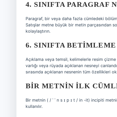
4. SINIFTA PARAGRAF 
Paragraf, bir veya daha fazla cümledeki bölümd
Satışlar metne büyük bir metin parçasından s
kolaylaştırın.
6. SINIFTA BETIMLEME
Açıklama veya temsil, kelimelerle resim çizme
varlığı veya rüyada açıklanan nesneyi canlandı
sırasında açıklanan nesnenin tüm özellikleri oku
BIR METNIN ILK CÜML
Bir metnin ( / ˈ ˈ n s ɪ p ɪ t / in -it) incipiti me
kullanılır.