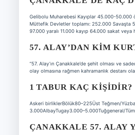
ÇANAKKALE’DE KAÇ D
Gelibolu Muharebesi Kayıplar 45.000-50.000 ö
Müttefik Devletler toplamı: 252.000 Savaşta 
97.000 yaralı 11.000 kayıp 64.000 sakat veya 
57. ALAY’DAN KIM KUR
“57. Alay’ın Çanakkale’de şehit olması ve sadec
olay olmasına rağmen kahramanlık destanı ola
1 TABUR KAÇ KIŞIDIR?
Askeri birliklerBölük80–225Üst Teğmen/Yüzba
3.000AlbayTugay3.000–5.000Tuğgeneral/Tüma
ÇANAKKALE 57. ALAY