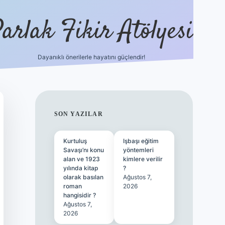
arlak Fikir Atölyesi
Dayanıklı önerilerle hayatını güçlendir!
ilbet casin
SIDEBAR
SON YAZILAR
Kurtuluş
Işbaşı eğitim
Savaşı’nı konu
yöntemleri
alan ve 1923
kimlere verilir
yılında kitap
?
olarak basılan
Ağustos 7,
roman
2026
hangisidir ?
Ağustos 7,
2026