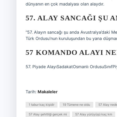
dünyanın en çok madalyası olan alaydır.
57. ALAY SANCAĞI ŞU 
“57. Alayın sancağı şu anda Avustralya’daki Me
Türk Ordusu’nun kuruluşundan bu yana düşman 
57 KOMANDO ALAYI N
57. Piyade AlayıSadakatOsmanlı OrdusuSınıfPi
Tarih:
Makaleler
1 tabur kaç kişidir
19 Tümene ne oldu
57 Alay ned
57 Alay şehitliği gerçek mi
57 Alay yürüyüşü kaç km