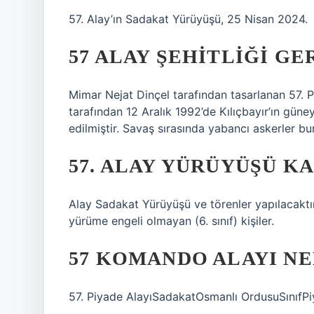
57. Alay’ın Sadakat Yürüyüşü, 25 Nisan 2024.
57 ALAY ŞEHITLIĞI GE
Mimar Nejat Dinçel tarafından tasarlanan 57. Pi
tarafından 12 Aralık 1992’de Kılıçbayır’ın gü
edilmiştir. Savaş sırasında yabancı askerler bu
57. ALAY YÜRÜYÜŞÜ K
Alay Sadakat Yürüyüşü ve törenler yapılacaktır. 
yürüme engeli olmayan (6. sınıf) kişiler.
57 KOMANDO ALAYI N
57. Piyade AlayıSadakatOsmanlı OrdusuSınıfPi