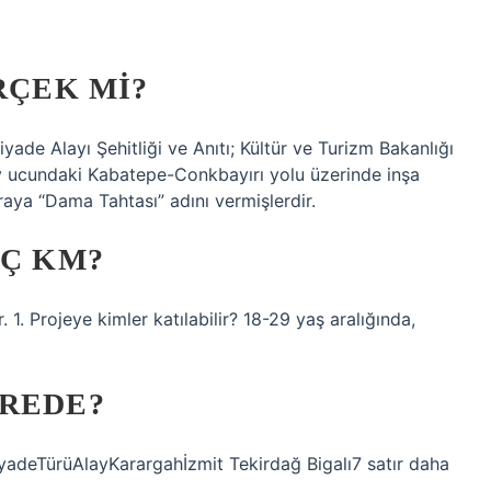
RÇEK MI?
yade Alayı Şehitliği ve Anıtı; Kültür ve Turizm Bakanlığı
ney ucundaki Kabatepe-Conkbayırı yolu üzerinde inşa
raya “Dama Tahtası” adını vermişlerdir.
AÇ KM?
1. Projeye kimler katılabilir? 18-29 yaş aralığında,
EREDE?
yadeTürüAlayKarargahİzmit Tekirdağ Bigalı7 satır daha