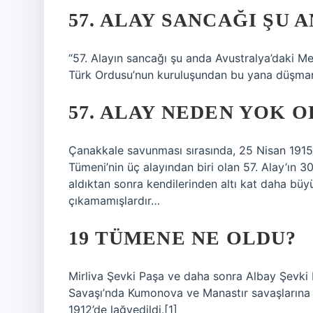
57. ALAY SANCAĞI ŞU 
“57. Alayın sancağı şu anda Avustralya’daki Me
Türk Ordusu’nun kuruluşundan bu yana düşman 
57. ALAY NEDEN YOK 
Çanakkale savunması sırasında, 25 Nisan 1915
Tümeni’nin üç alayından biri olan 57. Alay’ın
aldıktan sonra kendilerinden altı kat daha bü
çıkamamışlardır…
19 TÜMENE NE OLDU?
Mirliva Şevki Paşa ve daha sonra Albay Şevki
Savaşı’nda Kumonova ve Manastır savaşlarına k
1912’de lağvedildi.[1]