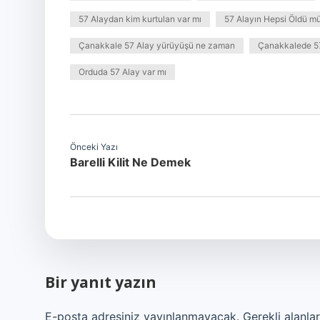
57 Alaydan kim kurtulan var mı
57 Alayın Hepsi Öldü m
Çanakkale 57 Alay yürüyüşü ne zaman
Çanakkalede 57
Orduda 57 Alay var mı
Önceki Yazı
Barelli Kilit Ne Demek
Bir yanıt yazın
E-posta adresiniz yayınlanmayacak.
Gerekli alanla