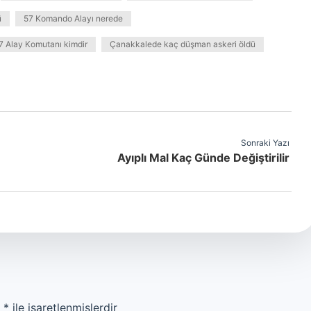
ü
57 Komando Alayı nerede
 Alay Komutanı kimdir
Çanakkalede kaç düşman askeri öldü
Sonraki Yazı
Ayıplı Mal Kaç Günde Değiştirilir
r
*
ile işaretlenmişlerdir