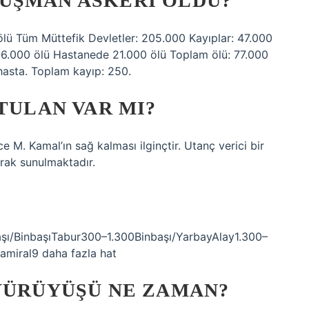
ÜŞMAN ASKERI ÖLDÜ?
lü Tüm Müttefik Devletler: 205.000 Kayıplar: 47.000
56.000 ölü Hastanede 21.000 ölü Toplam ölü: 77.000
hasta. Toplam kayıp: 250.
TULAN VAR MI?
e M. Kamal’ın sağ kalması ilginçtir. Utanç verici bir
rak sunulmaktadır.
şı/BinbaşıTabur300–1.300Binbaşı/YarbayAlay1.300–
miral9 daha fazla hat
 YÜRÜYÜŞÜ NE ZAMAN?