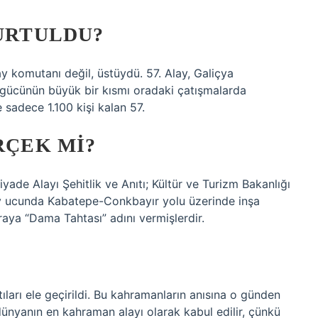
KURTULDU?
ay komutanı değil, üstüydü. 57. Alay, Galiçya
gücünün büyük bir kısmı oradaki çatışmalarda
 sadece 1.100 kişi kalan 57.
RÇEK MI?
yade Alayı Şehitlik ve Anıtı; Kültür ve Turizm Bakanlığı
ney ucunda Kabatepe-Conkbayır yolu üzerinde inşa
raya “Dama Tahtası” adını vermişlerdir.
ıları ele geçirildi. Bu kahramanların anısına o günden
dünyanın en kahraman alayı olarak kabul edilir, çünkü