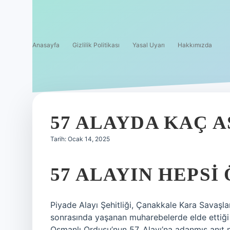
Anasayfa
Gizlilik Politikası
Yasal Uyarı
Hakkımızda
57 ALAYDA KAÇ 
Tarih: Ocak 14, 2025
57 ALAYIN HEPSI
Piyade Alayı Şehitliği, Çanakkale Kara Savaşla
sonrasında yaşanan muharebelerde elde ettiği 
Osmanlı Ordusu’nun 57. Alayı’na adanmış anıt 