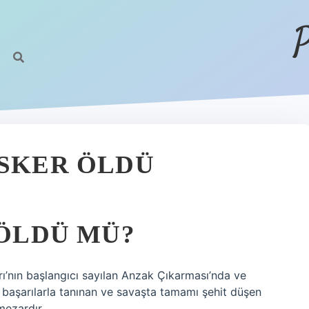
P
ASKER ÖLDÜ
 ÖLDÜ MÜ?
rı’nın başlangıcı sayılan Anzak Çıkarması’nda ve
başarılarla tanınan ve savaşta tamamı şehit düşen
mezardır.