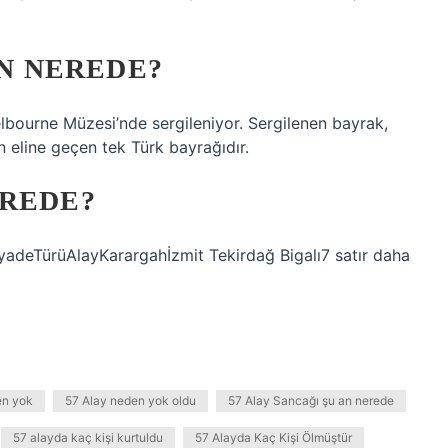
AN NEREDE?
lbourne Müzesi’nde sergileniyor. Sergilenen bayrak,
eline geçen tek Türk bayrağıdır.
EREDE?
yadeTürüAlayKarargahİzmit Tekirdağ Bigalı7 satır daha
en yok
57 Alay neden yok oldu
57 Alay Sancağı şu an nerede
57 alayda kaç kişi kurtuldu
57 Alayda Kaç Kişi Ölmüştür