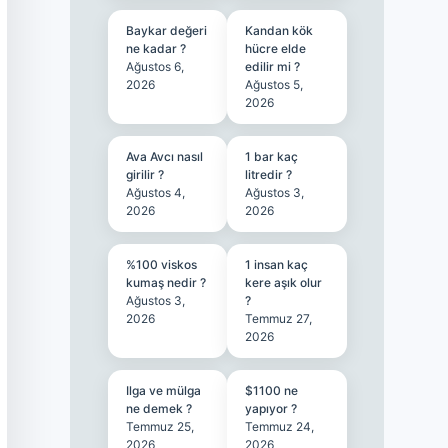
Baykar değeri
Kandan kök
ne kadar ?
hücre elde
Ağustos 6,
edilir mi ?
2026
Ağustos 5,
2026
Ava Avcı nasıl
1 bar kaç
girilir ?
litredir ?
Ağustos 4,
Ağustos 3,
2026
2026
%100 viskos
1 insan kaç
kumaş nedir ?
kere aşık olur
Ağustos 3,
?
2026
Temmuz 27,
2026
Ilga ve mülga
$1100 ne
ne demek ?
yapıyor ?
Temmuz 25,
Temmuz 24,
2026
2026