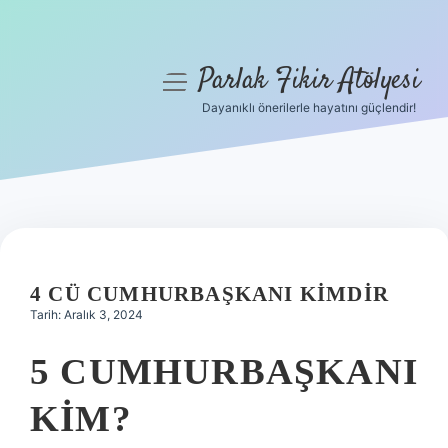
Parlak Fikir Atölyesi
menüyü
aç
Dayanıklı önerilerle hayatını güçlendir!
Anasayfa
Gizlilik Politikası
Yasal Uyarı
Hakkımızda
4 CÜ CUMHURBAŞKANI KIMDIR
Tarih: Aralık 3, 2024
5 CUMHURBAŞKANI
KIM?