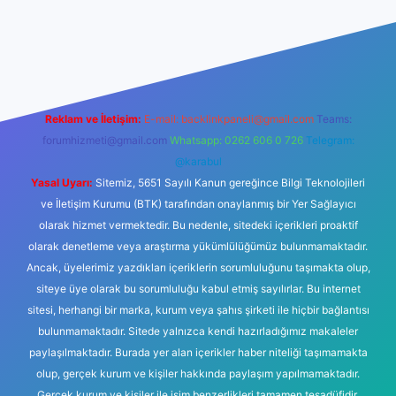
lbet casino
Reklam ve İletişim:
E-mail:
backlinkpaneli@gmail.com
Teams:
forumhizmeti@gmail.com
Whatsapp: 0262 606 0 726
Telegram:
@karabul
Yasal Uyarı:
Sitemiz, 5651 Sayılı Kanun gereğince Bilgi Teknolojileri
ve İletişim Kurumu (BTK) tarafından onaylanmış bir Yer Sağlayıcı
olarak hizmet vermektedir. Bu nedenle, sitedeki içerikleri proaktif
olarak denetleme veya araştırma yükümlülüğümüz bulunmamaktadır.
Ancak, üyelerimiz yazdıkları içeriklerin sorumluluğunu taşımakta olup,
siteye üye olarak bu sorumluluğu kabul etmiş sayılırlar. Bu internet
sitesi, herhangi bir marka, kurum veya şahıs şirketi ile hiçbir bağlantısı
bulunmamaktadır. Sitede yalnızca kendi hazırladığımız makaleler
paylaşılmaktadır. Burada yer alan içerikler haber niteliği taşımamakta
olup, gerçek kurum ve kişiler hakkında paylaşım yapılmamaktadır.
Gerçek kurum ve kişiler ile isim benzerlikleri tamamen tesadüfidir.