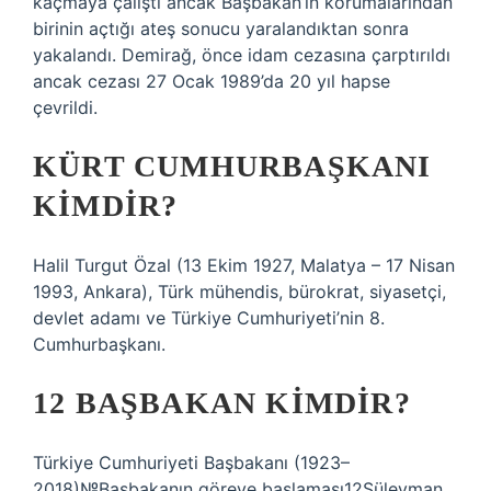
kaçmaya çalıştı ancak Başbakan’ın korumalarından
birinin açtığı ateş sonucu yaralandıktan sonra
yakalandı. Demirağ, önce idam cezasına çarptırıldı
ancak cezası 27 Ocak 1989’da 20 yıl hapse
çevrildi.
KÜRT CUMHURBAŞKANI
KIMDIR?
Halil Turgut Özal (13 Ekim 1927, Malatya – 17 Nisan
1993, Ankara), Türk mühendis, bürokrat, siyasetçi,
devlet adamı ve Türkiye Cumhuriyeti’nin 8.
Cumhurbaşkanı.
12 BAŞBAKAN KIMDIR?
Türkiye Cumhuriyeti Başbakanı (1923–
2018)№Başbakanın göreve başlaması12Süleyman