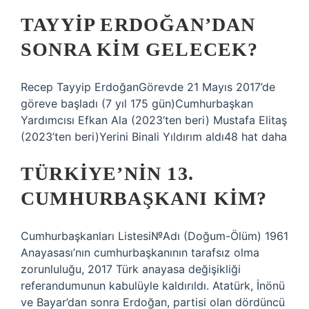
TAYYIP ERDOĞAN’DAN
SONRA KIM GELECEK?
Recep Tayyip ErdoğanGörevde 21 Mayıs 2017’de
göreve başladı (7 yıl 175 gün)Cumhurbaşkan
Yardımcısı Efkan Ala (2023’ten beri) Mustafa Elitaş
(2023’ten beri)Yerini Binali Yıldırım aldı48 hat daha
TÜRKIYE’NIN 13.
CUMHURBAŞKANI KIM?
Cumhurbaşkanları Listesi№Adı (Doğum-Ölüm) 1961
Anayasası’nın cumhurbaşkanının tarafsız olma
zorunluluğu, 2017 Türk anayasa değişikliği
referandumunun kabulüyle kaldırıldı. Atatürk, İnönü
ve Bayar’dan sonra Erdoğan, partisi olan dördüncü