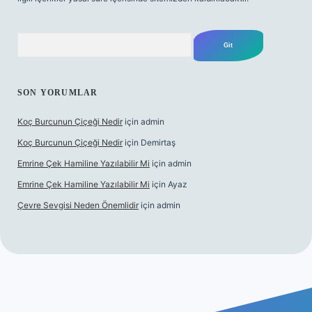
Arama
SON YORUMLAR
Koç Burcunun Çiçeği Nedir
için
admin
Koç Burcunun Çiçeği Nedir
için
Demirtaş
Emrine Çek Hamiline Yazılabilir Mi
için
admin
Emrine Çek Hamiline Yazılabilir Mi
için
Ayaz
Çevre Sevgisi Neden Önemlidir
için
admin
ilbet casino