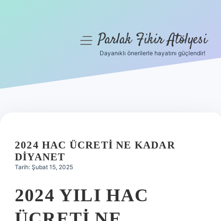
Parlak Fikir Atölyesi
menüyü
aç
Dayanıklı önerilerle hayatını güçlendir!
Anasayfa
Gizlilik Politikası
Yasal Uyarı
Hakkımızda
2024 HAC ÜCRETI NE KADAR
DIYANET
Tarih: Şubat 15, 2025
2024 YILI HAC
ÜCRETI NE