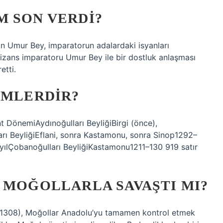
M SON VERDI?
lan Umur Bey, imparatorun adalardaki isyanları
Bizans imparatoru Umur Bey ile bir dostluk anlaşması
etti.
IMLERDIR?
t DönemiAydınoğulları BeyliğiBirgi (önce),
ı BeyliğiEflani, sonra Kastamonu, sonra Sinop1292–
zyılÇobanoğulları BeyliğiKastamonu1211–130 919 satır
 MOĞOLLARLA SAVAŞTI MI?
a (1308), Moğollar Anadolu’yu tamamen kontrol etmek