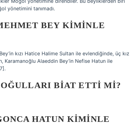
kler Moğol yönetimine direndiler. Bu beyliklerden biri
ol yönetimini tanımadı.
MEHMET BEY KIMINLE
ey’in kızı Hatice Halime Sultan ile evlendiğinde, üç kız
un, Karamanoğlu Alaeddin Bey’in Nefise Hatun ile
7].
OĞULLARI BIAT ETTI MI?
GONCA HATUN KIMINLE