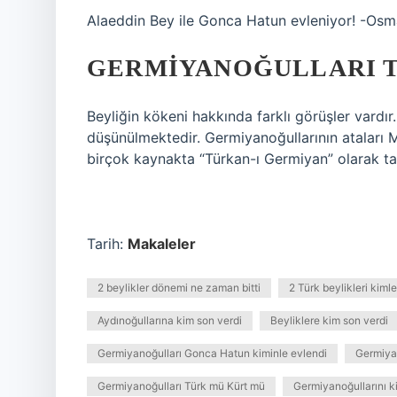
Alaeddin Bey ile Gonca Hatun evleniyor! -Osm
GERMIYANOĞULLARI T
Beyliğin kökeni hakkında farklı görüşler vardı
düşünülmektedir. Germiyanoğullarının ataları
birçok kaynakta “Türkan-ı Germiyan” olarak t
Tarih:
Makaleler
2 beylikler dönemi ne zaman bitti
2 Türk beylikleri kimle
Aydınoğullarına kim son verdi
Beyliklere kim son verdi
Germiyanoğulları Gonca Hatun kiminle evlendi
Germiya
Germiyanoğulları Türk mü Kürt mü
Germiyanoğullarını ki