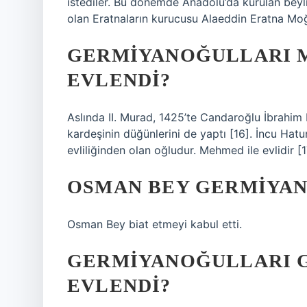
istediler. Bu dönemde Anadolu’da kurulan beyli
olan Eratnaların kurucusu Alaeddin Eratna Moğ
GERMIYANOĞULLARI 
EVLENDI?
Aslında II. Murad, 1425’te Candaroğlu İbrahim B
kardeşinin düğünlerini de yaptı [16]. İncu Hat
evliliğinden olan oğludur. Mehmed ile evlidir [1
OSMAN BEY GERMIYAN
Osman Bey biat etmeyi kabul etti.
GERMIYANOĞULLARI 
EVLENDI?