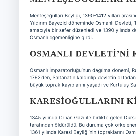
Menteşeğulları Beyliği, 1390-1412 yılları arası
Yıldırım Bayezid döneminde Osmanlı Devleti, Tü
amacıyla bir sefer düzenledi ve 1390 yılında d
Osmanlı egemenliğine girdi.
OSMANLI DEVLETI’NI 
Osmanlı İmparatorluğu’nun dağılma dönemi, Rus
1792’den, Saltanatın kaldırılıp devletin ortad
büyük toprak kayıplarını yaşadı ve Kurtuluş S
KARESIOĞULLARINI KI
1345 yılında Orhan Gazi ile birlikte gelen Du
tarafından öldürüldü. Bu duruma çok öfkelenen O
1361 yılında Karesi Beyliği’nin topraklarını Osma