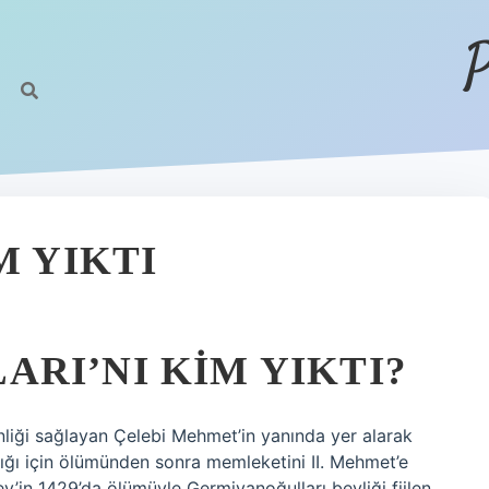
P
M YIKTI
RI’NI KIM YIKTI?
iği sağlayan Çelebi Mehmet’in yanında yer alarak
ığı için ölümünden sonra memleketini II. Mehmet’e
ey’in 1429’da ölümüyle Germiyanoğulları beyliği fiilen