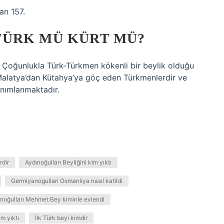
an 157.
ÜRK MÜ KÜRT MÜ?
r. Çoğunlukla Türk-Türkmen kökenli bir beylik olduğu
 Malatya’dan Kütahya’ya göç eden Türkmenlerdir ve
anımlanmaktadır.
rdir
Aydınoğulları Beyliğini kim yıktı
Germiyanogullari Osmanlıya nasıl katildi
noğulları Mehmet Bey kiminle evlendi
m yıktı
İlk Türk beyi kimdir