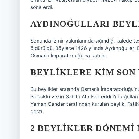
sona erdi.
AYDINOĞULLARI BEYLI
Sonunda İzmir yakınlarında sığındığı kalede t
öldürüldü. Böylece 1426 yılında Aydınoğulları Be
Osmanlı İmparatorluğu’na katıldı.
BEYLIKLERE KIM SON 
Bu beylikler arasında Osmanlı İmparatorluğu’n
Selçuklu veziri Sahibi Ata Fahreddin’in oğulla
Yaman Candar tarafından kurulan beylik, Fati
geçti.
2 BEYLIKLER DÖNEMI 