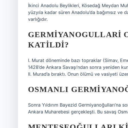
İkinci Anadolu Beylikleri, Kösedağ Meydan Mu
yüzyıla kadar süren Anadolu’da bağımsız ve da
varlığıdır.
GERMIYANOGULLARI O
KATILDI?
I. Murat döneminde bazı topraklar (Simav, Emet
1428’de Ankara Savaşı’ndan sonra yeniden kuru
II. Murad’a bıraktı. Onun ölümü ve vasiyeti üze
OSMANLI GERMIYANOĞU
Sonra Yıldırım Bayezid Germiyanoğulları’na son
Ankara Muharebesi gerçekleşti. Bu savaş Osman
MENTEŞEOĞULLARI KI