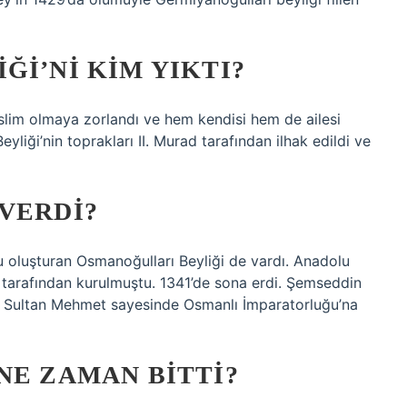
ĞI’NI KIM YIKTI?
eslim olmaya zorlandı ve hem kendisi hem de ailesi
yliği’nin toprakları II. Murad tarafından ilhak edildi ve
VERDI?
u oluşturan Osmanoğulları Beyliği de vardı. Anadolu
rı tarafından kurulmuştu. 1341’de sona erdi. Şemseddin
h Sultan Mehmet sayesinde Osmanlı İmparatorluğu’na
NE ZAMAN BITTI?