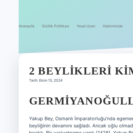
Anasayfa
Gizlilik Politikası
Yasal Uyarı
Hakkımızda
2 BEYLIKLERI KI
Tarih: Ekim 15, 2024
GERMIYANOĞULLA
Yakup Bey, Osmanlı İmparatorluğu’nda egemenl
beyliğinin devamını sağladı. Ancak oğlu olmad
bıraktı. Bir vasiyetname yaptı (1428). Yakup B