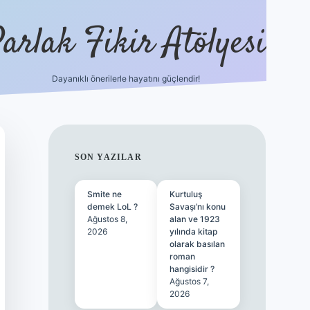
arlak Fikir Atölyesi
Dayanıklı önerilerle hayatını güçlendir!
ilbet casino
SIDEBAR
SON YAZILAR
Smite ne
Kurtuluş
demek LoL ?
Savaşı’nı konu
Ağustos 8,
alan ve 1923
2026
yılında kitap
olarak basılan
roman
hangisidir ?
Ağustos 7,
2026