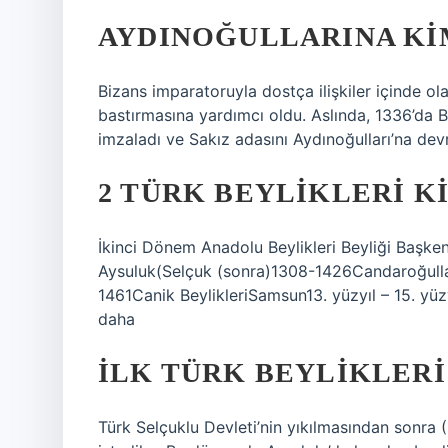
AYDINOĞULLARINA KI
Bizans imparatoruyla dostça ilişkiler içinde o
bastırmasına yardımcı oldu. Aslında, 1336’da 
imzaladı ve Sakız adasını Aydınoğulları’na devr
2 TÜRK BEYLIKLERI K
İkinci Dönem Anadolu Beylikleri Beyliği Başken
Aysuluk(Selçuk (sonra)1308-1426Candaroğullar
1461Canik BeylikleriSamsun13. yüzyıl – 15. yü
daha
İLK TÜRK BEYLIKLERI
Türk Selçuklu Devleti’nin yıkılmasından sonr