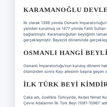
KARAMANOĞLU DEVLET
İlk olarak 1398 yılında Osmanlı İmparatorluğu’
yeniden kurulmuş ve 1477 yılında Fatih Sulta
bağlanmıştır. Karamanoğulları beyliğinin tamam
gerçekleşmiştir. Bayezid döneminde gerçekleşm
OSMANLI HANGI BEYL
Osmanlı İmparatorluğu’nun kuruluş dönemi hakk
ölümünden sonra Kayı ailesinin başına geçen o
İLK TÜRK BEYI KIMDI
Çaka adı, özellikle Türkiye’de, Akdes Nimet Ku
Çevre Adalarının İlk Türk Beyi (1081-1096)” adl