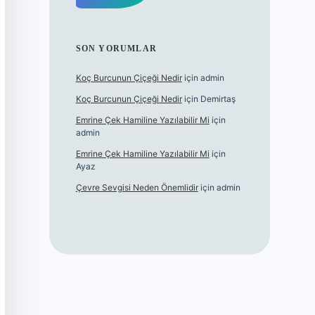
SON YORUMLAR
Koç Burcunun Çiçeği Nedir
için
admin
Koç Burcunun Çiçeği Nedir
için
Demirtaş
Emrine Çek Hamiline Yazılabilir Mi
için
admin
Emrine Çek Hamiline Yazılabilir Mi
için
Ayaz
Çevre Sevgisi Neden Önemlidir
için
admin