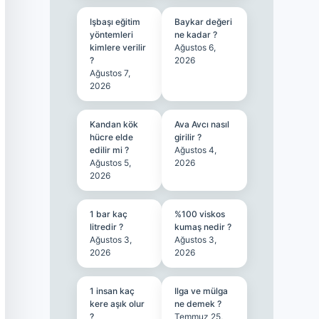
Işbaşı eğitim
Baykar değeri
yöntemleri
ne kadar ?
kimlere verilir
Ağustos 6,
?
2026
Ağustos 7,
2026
Kandan kök
Ava Avcı nasıl
hücre elde
girilir ?
edilir mi ?
Ağustos 4,
Ağustos 5,
2026
2026
1 bar kaç
%100 viskos
litredir ?
kumaş nedir ?
Ağustos 3,
Ağustos 3,
2026
2026
1 insan kaç
Ilga ve mülga
kere aşık olur
ne demek ?
?
Temmuz 25,