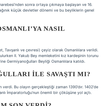
harebesi’nden sonra ortaya çıkmaya başlayan ve 16.
ğınık küçük devletler dönemi ve bu beyliklerin genel
SMANLI’YA NASIL
, Tavşanlı ve çevresi) çeyiz olarak Osmanlılara verildi.
lurken II. Yakub Bey memleketini kız kardeşinin torunu
rine Germiyanoğulları Beyliği Osmanlılara katıldı.
LLARI ILE SAVAŞTI MI?
 verdi. Bu olayın gerçekleştiği zaman 1390’dır. 1402’de
lı İmparatorluğu’nun önemli bir çöküşüne yol açtı.
M SON VERDI?