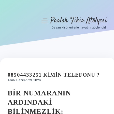
Parlak Fikir Atölyesi
menüyü
aç
Dayanıklı önerilerle hayatını güçlendir!
Anasayfa
Gizlilik Politikası
Yasal Uyarı
Hakkımızda
08504433251 KIMIN TELEFONU ?
Tarih: Haziran 29, 2026
BIR NUMARANIN
ARDINDAKI
BILINMEZLIK: