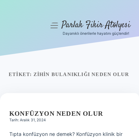
Parlak Fikir Atölyesi
menüyü
aç
Dayanıklı önerilerle hayatını güçlendir!
Anasayfa
Gizlilik Politikası
Yasal Uyarı
ETIKET:
ZIHIN BULANIKLIĞI NEDEN OLUR
Hakkımızda
KONFÜZYON NEDEN OLUR
Tarih: Aralık 31, 2024
Tıpta konfüzyon ne demek? Konfüzyon klinik bir