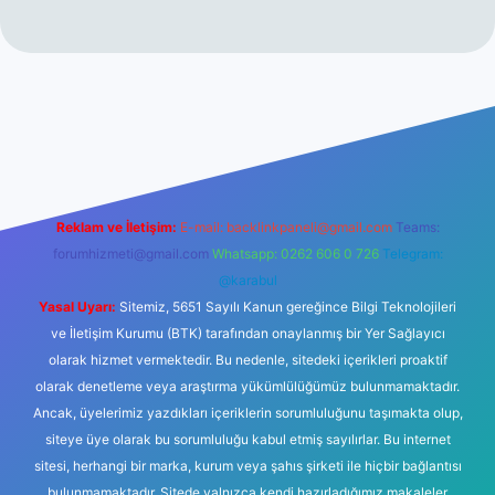
no
Reklam ve İletişim:
E-mail:
backlinkpaneli@gmail.com
Teams:
forumhizmeti@gmail.com
Whatsapp: 0262 606 0 726
Telegram:
@karabul
Yasal Uyarı:
Sitemiz, 5651 Sayılı Kanun gereğince Bilgi Teknolojileri
ve İletişim Kurumu (BTK) tarafından onaylanmış bir Yer Sağlayıcı
olarak hizmet vermektedir. Bu nedenle, sitedeki içerikleri proaktif
olarak denetleme veya araştırma yükümlülüğümüz bulunmamaktadır.
Ancak, üyelerimiz yazdıkları içeriklerin sorumluluğunu taşımakta olup,
siteye üye olarak bu sorumluluğu kabul etmiş sayılırlar. Bu internet
sitesi, herhangi bir marka, kurum veya şahıs şirketi ile hiçbir bağlantısı
bulunmamaktadır. Sitede yalnızca kendi hazırladığımız makaleler