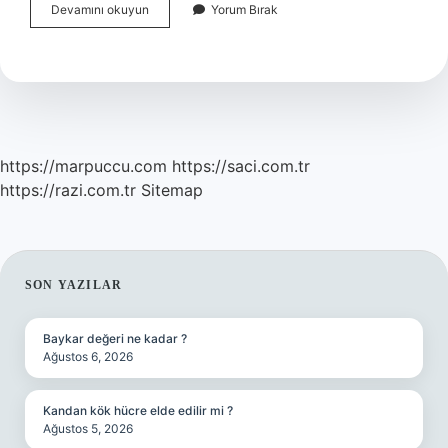
Yunanistan
Devamını okuyun
Yorum Bırak
Kaç
F
16
Sı
Var
https://marpuccu.com
https://saci.com.tr
https://razi.com.tr
Sitemap
SIDEBAR
SON YAZILAR
Baykar değeri ne kadar ?
Ağustos 6, 2026
Kandan kök hücre elde edilir mi ?
Ağustos 5, 2026