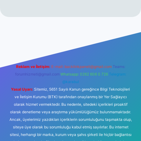
no
Reklam ve İletişim:
E-mail:
backlinkpaneli@gmail.com
Teams:
forumhizmeti@gmail.com
Whatsapp: 0262 606 0 726
Telegram:
@karabul
Yasal Uyarı:
Sitemiz, 5651 Sayılı Kanun gereğince Bilgi Teknolojileri
ve İletişim Kurumu (BTK) tarafından onaylanmış bir Yer Sağlayıcı
olarak hizmet vermektedir. Bu nedenle, sitedeki içerikleri proaktif
olarak denetleme veya araştırma yükümlülüğümüz bulunmamaktadır.
Ancak, üyelerimiz yazdıkları içeriklerin sorumluluğunu taşımakta olup,
siteye üye olarak bu sorumluluğu kabul etmiş sayılırlar. Bu internet
sitesi, herhangi bir marka, kurum veya şahıs şirketi ile hiçbir bağlantısı