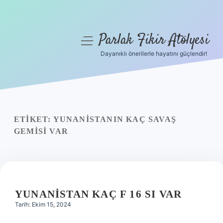
Parlak Fikir Atölyesi
menüyü
aç
Dayanıklı önerilerle hayatını güçlendir!
Anasayfa
Gizlilik Politikası
Yasal Uyarı
ETIKET:
YUNANISTANIN KAÇ SAVAŞ
GEMISI VAR
Hakkımızda
YUNANISTAN KAÇ F 16 SI VAR
Tarih: Ekim 15, 2024